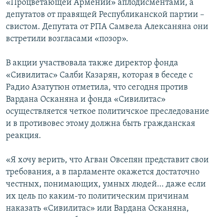
«Процветающей Армении» аплодисментами, а
депутатов от правящей Республиканской партии –
свистом. Депутата от РПА Самвела Алексаняна они
встретили возгласами «позор».
В акции участвовала также директор фонда
«Сивилитас» Салби Казарян, которая в беседе с
Радио Азатутюн отметила, что сегодня против
Вардана Осканяна и фонда «Сивилитас»
осуществляется четкое политичское преследование
и в противовес этому должна быть гражданская
реакция.
«Я хочу верить, что Агван Овсепян представит свои
требования, а в парламенте окажется достаточно
честных, понимающих, умных людей… даже если
их цель по каким-то политическим причинам
наказать «Сивилитас» или Вардана Осканяна,