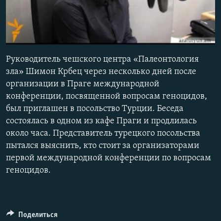
Հայերեն
English
Русский
0:00
0:02:24
Руководитель чешского центра «Палеонтология
EMBED
зла» Шимон Крбец через несколько дней после
Все сайты Радио Азатутюн
организации в Праге международной
конференции, посвященной вопросам геноцидов,
был приглашен в посольство Турции. Беседа
состоялась в одном из кафе Праги и продлилась
около часа. Представитель турецкого посольства
пытался выяснить, кто стоит за организаторами
первой международной конференции по вопросам
геноцидов.
Поделиться