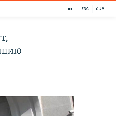
ENG
ՀԱՅ
т,
лицию