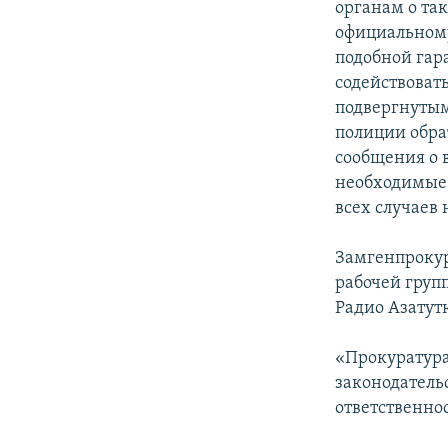
органам о та
официальному
подобной гар
содействоват
подвергнутым
полиции обра
сообщения о 
необходимые
всех случаев
Замгенпрокур
рабочей груп
Радио Азатут
«Прокуратура
законодатель
ответственнос