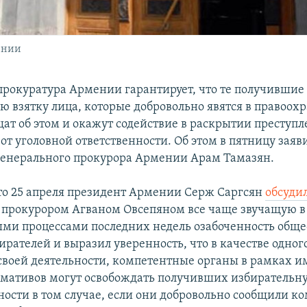
ении
прокуратура Армении гарантирует, что те получившие
ю взятку лица, которые добровольно явятся в правоо
ат об этом и окажут содействие в раскрытии преступл
от уголовной ответственности. Об этом в пятницу заяв
генерального прокурора Армении Арам Тамазян.
о 25 апреля президент Армении Серж Саргсян
обсуди
прокурором Агваном Овсепяном все чаще звучащую в 
ми процессами последних недель озабоченность обще
рателей и выразил уверенность, что в качестве одног
своей деятельности, компетентные органы в рамках 
мативов могут освобождать получивших избирательну
нности в том случае, если они добровольно сообщили 