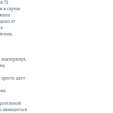
й 72
и в случае
ившее
дено от
ия
ления,
 подчеркнул,
ну.
 просто дает
оян.
ирательной
но явившегося