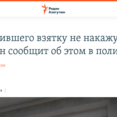
ившего взятку не накажу
он сообщит об этом в по
сян
ся