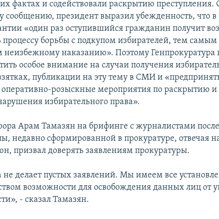
ких фактах и содействовали раскрытию преступления. 
 сообщению, президент выразил убежденность, что в 
антии «один раз оступившийся гражданин получит во
ь процессу борьбы с подкупом избирателей, тем самым
 неизбежному наказанию». Поэтому Генпрокуратура 
тить особое внимание на случаи получения избирател
взятках, публикации на эту тему в СМИ и «предпринят
 оперативно-розыскные мероприятия по раскрытию и
 нарушения избирательного права».
ора Арам Тамазян на брифинге с журналистами после
пы, недавно сформированной в прокуратуре, отвечая н
юн, призвал доверять заявлениям прокуратуры.
 не делает пустых заявлений. Мы имеем все установл
ством возможности для освобождения данных лиц от у
ти», - сказал Тамазян.