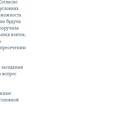
Согласно
условиях
зможность
 не будучи
поручила
ьных взяток,
ь
 пресечению
 заседания
а вопрос
енные
головной