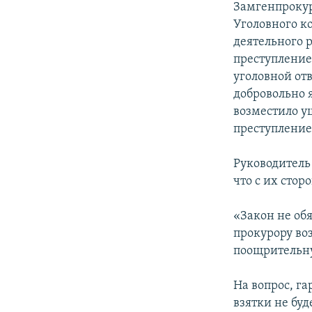
Замгенпрокур
Уголовного ко
деятельного 
преступление
уголовной от
добровольно 
возместило у
преступление
Руководитель
что с их стор
«Закон не обя
прокурору во
поощрительную
На вопрос, га
взятки не буд