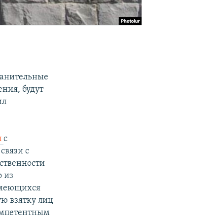
хранительные
ения, будут
ил
л
с
связи с
ственности
о из
имеющихся
ю взятку лиц
компетентным