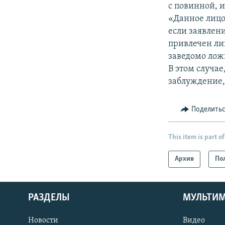
с повинной, и
«Данное лицо
если заявлени
привлечен ли
заведомо лож
В этом случае
заблуждение,
Поделить
This item is part of
Архив
По
РАЗДЕЛЫ
МУЛЬТИ
Новости
Видео