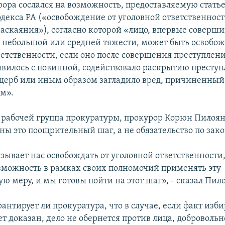
ора сослался на возможность, предоставляемую статье
декса РА («освобождение от уголовной ответственност
раскаяния»), согласно которой «лицо, впервые соверш
 небольшой или средней тяжести, может быть освобож
ветственности, если оно после совершения преступлен
явилось с повинной, содействовало раскрытию преступ
щерб или иным образом загладило вред, причиненный
м».
 рабочей группа прокуратуры, прокурор Корюн Пилоян
оны это поощрительный шаг, а не обязательство по зако
зывает нас освобождать от уголовной ответственности,
зможность в рамках своих полномочий применять эту
 меру, и мы готовы пойти на этот шаг», - сказал Пил
рантирует ли прокуратура, что в случае, если факт изб
ет доказан, дело не обернется против лица, доброволь