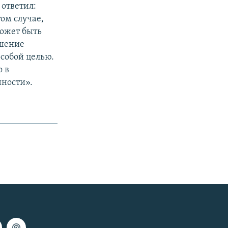
 ответил:
ом случае,
может быть
ршение
собой целью.
о в
нности».