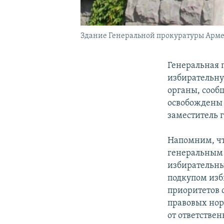
Здание Генеральной прокуратуры Арм
Генеральная 
избирательну
органы, сообщ
освобождены 
заместитель 
Напомним, чт
генеральным 
избирательны
подкупом изби
приоритетов 
правовых нор
от ответстве