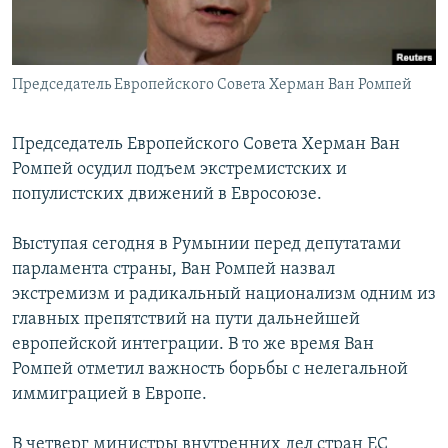
Հայերեն
English
Председатель Европейского Совета Херман Ван Ромпей
Русский
Председатель Европейского Совета Херман Ван
Все сайты Радио Азатутюн
Ромпей осудил подъем экстремистских и
популистских движений в Евросоюзе.
Выступая сегодня в Румынии перед депутатами
парламента страны, Ван Ромпей назвал
экстремизм и радикальный национализм одним из
главных препятствий на пути дальнейшей
европейской интеграции. В то же время Ван
Ромпей отметил важность борьбы с нелегальной
иммиграцией в Европе.
В четверг министры внутренних дел стран ЕС