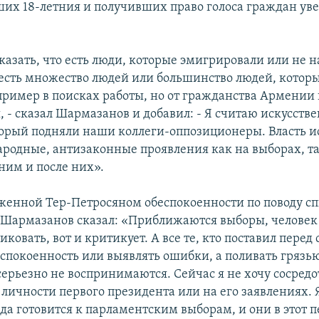
ших 18-летния и получивших право голоса граждан ув
азать, что есть люди, которые эмигрировали или не н
есть множество людей или большинство людей, котор
ример в поисках работы, но от гражданства Армении 
, - сказал Шармазанов и добавил: - Я считаю искусств
орый подняли наши коллеги-оппозиционеры. Власть 
родные, антизаконные проявления как на выборах, та
ним и после них».
женной Тер-Петросяном обеспокоенности по поводу с
 Шармазанов сказал: «Приближаются выборы, человек
иковать, вот и критикует. А все те, кто поставил перед 
еспокоенность или выявлять ошибки, а поливать грязью
серьезно не воспринимаются. Сейчас я не хочу сосред
личности первого президента или на его заявлениях. 
да готовится к парламентским выборам, и они в этот 