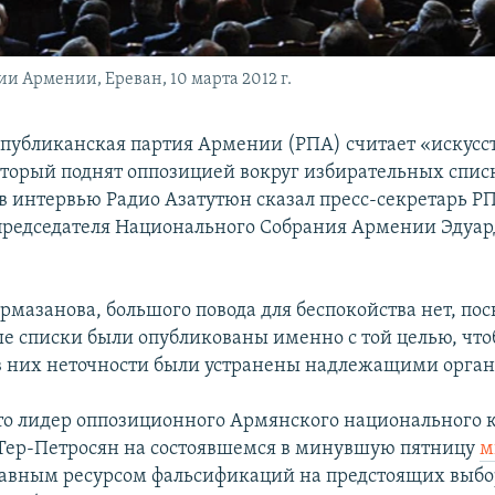
 Армении, Ереван, 10 марта 2012 г.
публиканская партия Армении (РПА) считает «искусс
оторый поднят оппозицией вокруг избирательных списк
в интервью Радио Азатутюн сказал пресс-секретарь Р
председателя Национального Собрания Армении Эдуар
рмазанова, большого повода для беспокойства нет, пос
е списки были опубликованы именно с той целью, чт
 них неточности были устранены надлежащими орга
о лидер оппозиционного Армянского национального 
Тер-Петросян на состоявшемся в минувшую пятницу
м
главным ресурсом фальсификаций на предстоящих выбо