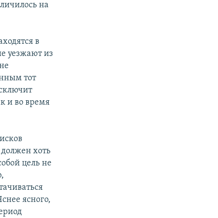
еличилось на
аходятся в
ые уезжают из
не
енным тот
исключит
к и во время
писков
 должен хоть
собой цель не
,
отачиваться
Яснее ясного,
период