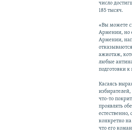
число достиг
185 тысяч.
«Вы можете ск
Армении, но 
Армении, нап
отказываются
ажиотаж, кот
любые антина
подготовки к 
Касаясь выра
избирателей,
что-то покрит
проявлять об
естественно, 
конкретно на 
что его коман