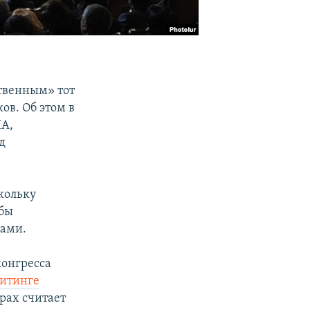
твенным» тот
ов. Об этом в
ПА,
д
кольку
обы
нами.
конгресса
итинге
рах считает