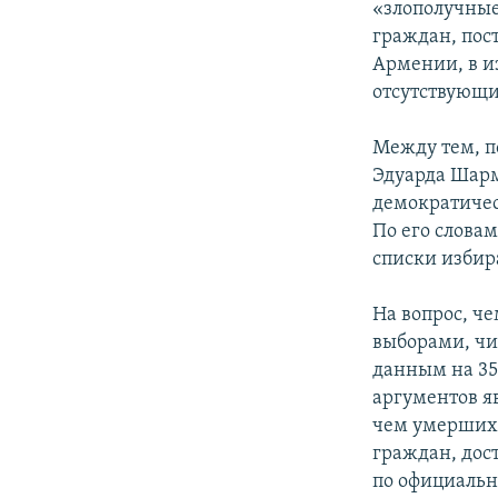
«злополучные
граждан, пос
Армении, в и
отсутствующи
Между тем, п
Эдуарда Шарма
демократическ
По его словам
списки избир
На вопрос, че
выборами, чи
данным на 35
аргументов я
чем умерших,
граждан, дост
по официальн