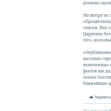
должны сдела
Несмотря на 
«Процветающа
списки. Как 
Царукяна Хач
того, наскол
«Опубликован
местных стру
включенные в
фактов мы да
сказал Галстя
ближайшие д
Поделить