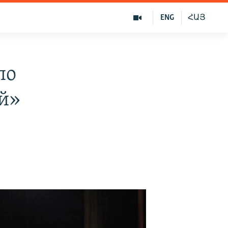
ENG
ՀԱՅ
по
ой»