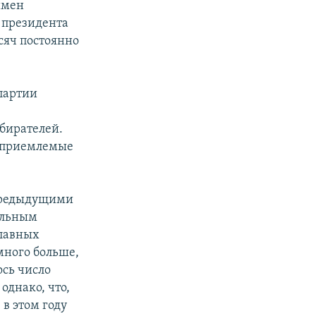
имен
 президента
сяч постоянно
партии
збирателей.
ли приемлемые
с предыдущими
альным
главных
много больше,
сь число
однако, что,
в этом году