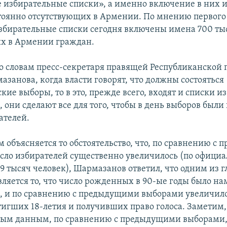
 избирательные списки», а именно включение в них 
тоянно отсутствующих в Армении. По мнению первого
збирательные списки сегодня включены имена 700 ты
х в Армении граждан.
о словам пресс-секретаря правящей Республиканской 
занова, когда власти говорят, что должны состояться
ие выборы, то в это, прежде всего, входят и списки и
, они сделают все для того, чтобы в день выборов бы
ателей.
м объясняется то обстоятельство, что, по сравнению 
сло избирателей существенно увеличилось (по офици
9 тысяч человек), Шармазанов ответил, что одним из 
вляется то, что число рожденных в 90-ые годы было на
 и по сравнению с предыдущими выборами увеличило
игших 18-летия и получивших право голоса. Заметим, 
ым данным, по сравнению с предыдущими выборами, 