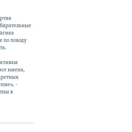
артия
збирательные
Гагика
е по поводу
ть.
активам
все имена,
кретных
ние», -
стны в