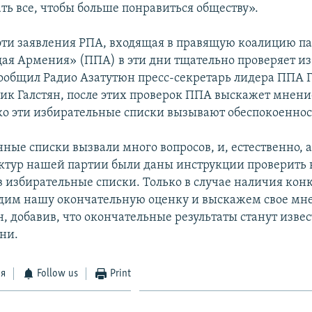
ть все, чтобы больше понравиться обществу».
эти заявления РПА, входящая в правящую коалицию п
я Армения» (ППА) в эти дни тщательно проверяет и
сообщил Радио Азатутюн пресс-секретарь лидера ППА 
ик Галстян, после этих проверок ППА выскажет мнени
ько эти избирательные списки вызывают обеспокоеннос
ные списки вызвали много вопросов, и, естественно, 
ктур нашей партии были даны инструкции проверить 
 избирательные списки. Только в случае наличия кон
дим нашу окончательную оценку и выскажем свое мне
н, добавив, что окончательные результаты станут изве
ни.
ся
Follow us
Print