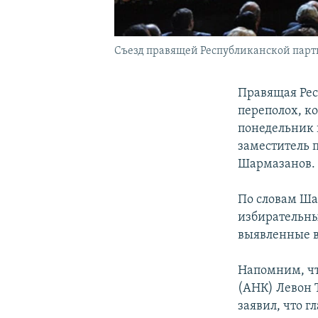
Съезд правящей Республиканской партии
Правящая Рес
переполох, к
понедельник 
заместитель 
Шармазанов.
По словам Ша
избирательны
выявленные в
Напомним, чт
(АНК) Левон 
заявил, что 