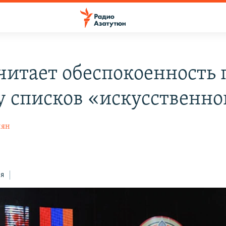
читает обеспокоенность 
у списков «искусственн
нян
ся