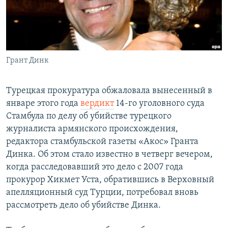
Հայերեն
English
Русский
Грант Динк
Все сайты Радио Азатутюн
Турецкая прокуратура обжаловала вынесенный в
январе этого года
вердикт
14-го уголовного суда
Стамбула по делу об убийстве турецкого
журналиста армянского происхождения,
редактора стамбульской газеты «Акос» Гранта
Динка. Об этом стало известно в четверг вечером,
когда расследовавший это дело с 2007 года
прокурор Хикмет Уста, обратившись в Верховный
апелляционный суд Турции, потребовал вновь
рассмотреть дело об убийстве Динка.