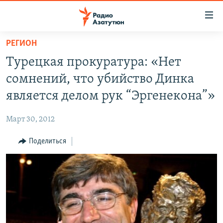
Ссылки
доступа
Перейти
РЕГИОН
к
ГЛАВНАЯ
Турецкая прокуратура: «Нет
основному
НОВОСТИ
содержанию
сомнений, что убийство Динка
ПОЛИТИКА
Перейти
является делом рук “Эргенекона”»
к
ОБЩЕСТВО
основной
Март 30, 2012
ЭКОНОМИКА
навигации
Перейти
Поделиться
РЕГИОН
к
НАГОРНЫЙ КАРАБАХ
поиску
КУЛЬТУРА
СПОРТ
АРХИВ