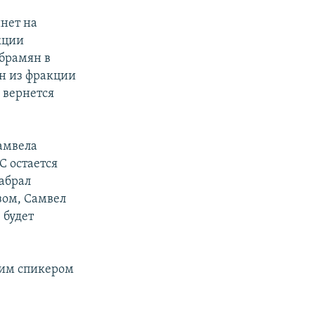
нет на
кции
брамян в
юн из фракции
 вернется
амвела
С остается
набрал
зом, Самвел
 будет
щим спикером