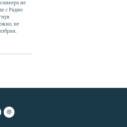
 спикера не
де с Радио
гнув
ожно, не
избран.