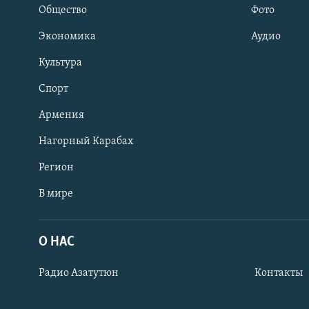
Общество
Фото
Экономика
Аудио
Культура
Спорт
Армения
Нагорный Карабах
Регион
В мире
Հայերեն
English
О НАС
Русский
Радио Азатутюн
Контакты
Все сайты Радио Азатутюн