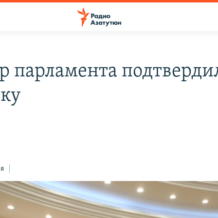
р парламента подтверди
вку
н
ся