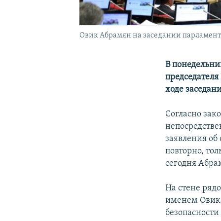
Овик Абрамян на заседании парламента п
В понедельник
председателя
ходе заседани
Согласно зак
непосредстве
заявления об 
повторно, тол
сегодня Абра
На стене рядо
именем Овика
безопасности 