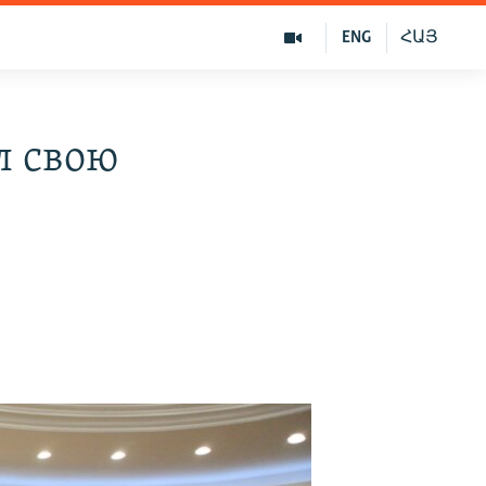
ENG
ՀԱՅ
л свою