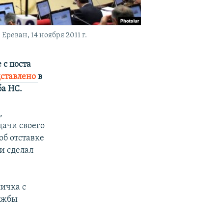
реван, 14 ноября 2011 г.
 с поста
дставлено
в
ба НС.
,
дачи своего
об отставке
 и сделал
личка с
лужбы