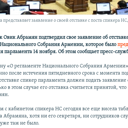
редставляет заявление о своей отставке с поста спикера НС, Е
 Овик Абрамян подтвердил свое заявление об отставке
 Национального Собрания Армении, которое было
пре
я парламента 14 ноября. Об этом сообщает пресс-служ
ону «О регламенте Национального Cобрания Армении»
нно после истечения пятидневного срока с момента по
отставке спикер парламента должен подать заявление 
ько в этом случае его отставка считается принятой, что
мян.
м с кабинетом спикера НС сегодня все еще висела таб
 Абрамяна, хотя ни его секретаря, ни сотрудников с
уже там не было.