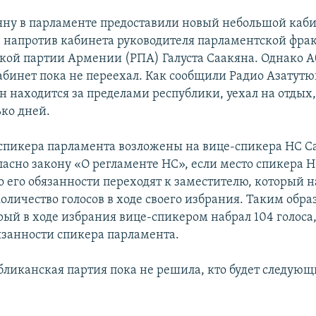
ну в парламенте предоставили новый небольшой каби
, напротив кабинета руководителя парламентской фра
кой партии Армении (РПА) Галуста Саакяна. Однако А
абинет пока не переехал. Как сообщили Радио Азатут
н находится за пределами республики, уехал на отдых,
ько дней.
спикера парламента возложены на вице-спикера НС С
ласно закону «О регламенте НС», если место спикера Н
о его обязанности переходят к заместителю, который 
оличество голосов в ходе своего избрания. Таким обра
рый в ходе избрания вице-спикером набрал 104 голоса,
язанности спикера парламента.
бликанская партия пока не решила, кто будет следую