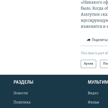
«Никакого оф
было. Когда о
Азатутюн ска
муссирующуюс
изменится и 
Поделить
This item is part of
Архив
По
РАЗДЕЛЫ
МУЛЬТИ
Новости
Видео
Политика
Фильм