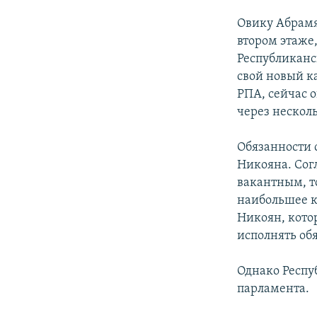
Овику Абрамя
втором этаже
Республиканс
свой новый к
РПА, сейчас о
через нескол
Обязанности 
Никояна. Сог
вакантным, т
наибольшее к
Никоян, кото
исполнять об
Однако Респу
парламента.