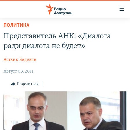
Ссылки
доступа
Перейти
ПОЛИТИКА
к
ГЛАВНАЯ
Представитель АНК: «Диалога
основному
НОВОСТИ
содержанию
ради диалога не будет»
ПОЛИТИКА
Перейти
к
Астхик Бедевян
ОБЩЕСТВО
основной
Август 03, 2011
ЭКОНОМИКА
навигации
Перейти
РЕГИОН
Поделиться
к
НАГОРНЫЙ КАРАБАХ
поиску
КУЛЬТУРА
СПОРТ
АРХИВ