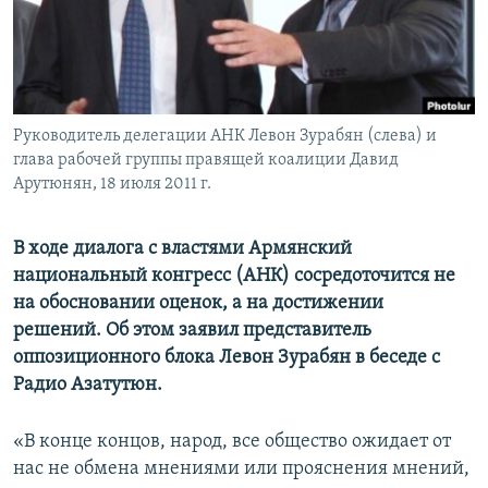
Հայերեն
English
Русский
Руководитель делегации АНК Левон Зурабян (слева) и
глава рабочей группы правящей коалиции Давид
Все сайты Радио Азатутюн
Арутюнян, 18 июля 2011 г.
В ходе диалога с властями Армянский
национальный конгресс (АНК) сосредоточится не
на обосновании оценок, а на достижении
решений. Об этом заявил представитель
оппозиционного блока Левон Зурабян в беседе с
Радио Азатутюн.
«В конце концов, народ, все общество ожидает от
нас не обмена мнениями или прояснения мнений,