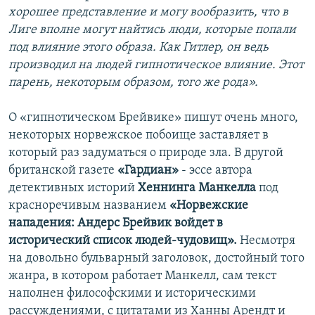
хорошее представление и могу вообразить, что в
Лиге вполне могут найтись люди, которые попали
под влияние этого образа. Как Гитлер, он ведь
производил на людей гипнотическое влияние. Этот
парень, некоторым образом, того же рода».
О «гипнотическом Брейвике» пишут очень много,
некоторых норвежское побоище заставляет в
который раз задуматься о природе зла. В другой
британской газете
«Гардиан»
- эссе автора
детективных историй
Хеннинга Манкелла
под
красноречивым названием
«Норвежские
нападения: Андерс Брейвик войдет в
исторический список людей-чудовищ».
Несмотря
на довольно бульварный заголовок, достойный того
жанра, в котором работает Манкелл, сам текст
наполнен философскими и историческими
рассуждениями, с цитатами из Ханны Арендт и