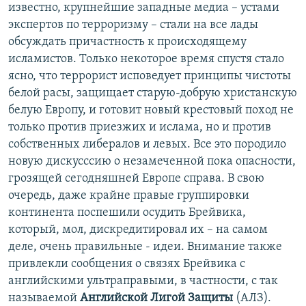
известно, крупнейшие западные медиа – устами
экспертов по терроризму – стали на все лады
обсуждать причастность к происходящему
исламистов. Только некоторое время спустя стало
ясно, что террорист исповедует принципы чистоты
белой расы, защищает старую-добрую христанскую
белую Европу, и готовит новый крестовый поход не
только против приезжих и ислама, но и против
собственных либералов и левых. Все это породило
новую дискусссию о незамеченной пока опасности,
грозящей сегодняшней Европе справа. В свою
очередь, даже крайне правые группировки
континента поспешили осудить Брейвика,
который, мол, дискредитировал их – на самом
деле, очень правильные - идеи. Внимание также
привлекли сообщения о связях Брейвика с
английскими ультраправыми, в частности, с так
называемой
Английской Лигой Защиты
(АЛЗ).