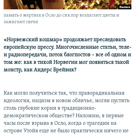
Հայերեն
память о жертвах в Осло до сих пор возлагают цветы и
English
зажигают свечи
Русский
«Норвежский кошмар» продолжает преследовать
европейскую прессу. Многочисленные статьи, теле-
Все сайты Радио Азатутюн
и радиопередачи, поток блогпостов – все об одном и
том же: как в тихой Норвегии мог появиться такой
монстр, как Андерс Брейвик?
Как могло получиться так, что праворадикальная
идеология, нацизм в новом обличье, могли пустить
столь глубокие корни в традиционно-
демократическом обществе? Напомню, в первые
часы после взрыва в Осло, когда о трагедии на
острове Утойя еще не было практически ничего не