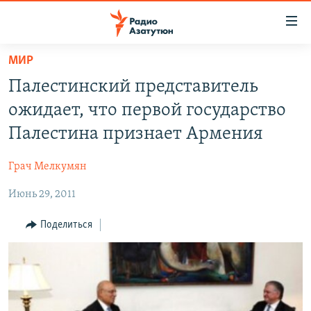
Ссылки
доступа
Перейти
МИР
к
ГЛАВНАЯ
Палестинский представитель
основному
НОВОСТИ
содержанию
ожидает, что первой государство
ПОЛИТИКА
Перейти
Палестина признает Армения
к
ОБЩЕСТВО
основной
Грач Мелкумян
ЭКОНОМИКА
навигации
Перейти
Июнь 29, 2011
РЕГИОН
к
НАГОРНЫЙ КАРАБАХ
Поделиться
поиску
КУЛЬТУРА
СПОРТ
АРХИВ