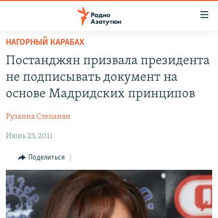
Ссылки
доступа
Перейти
НАГОРНЫЙ КАРАБАХ
к
ГЛАВНАЯ
Постанджян призвала президента
основному
НОВОСТИ
содержанию
не подписывать документ на
ПОЛИТИКА
Перейти
основе Мадридских принципов
к
ОБЩЕСТВО
основной
Рузанна Степанян
ЭКОНОМИКА
навигации
Перейти
Июнь 23, 2011
РЕГИОН
к
НАГОРНЫЙ КАРАБАХ
Поделиться
поиску
КУЛЬТУРА
СПОРТ
АРХИВ