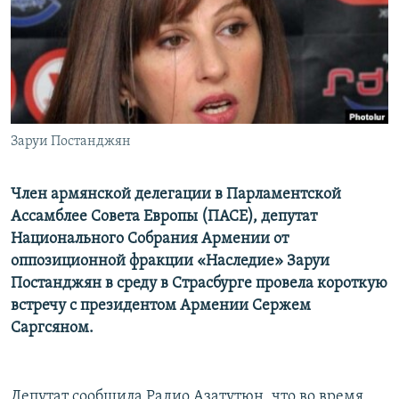
Հայերեն
English
Русский
Заруи Постанджян
Все сайты Радио Азатутюн
Член армянской делегации в Парламентской
Ассамблее Совета Европы (ПАСЕ), депутат
Национального Собрания Армении от
оппозиционной фракции «Наследие» Заруи
Постанджян в среду в Страсбурге провела короткую
встречу с президентом Армении Сержем
Саргсяном.
Депутат сообщила Радио Азатутюн, что во время