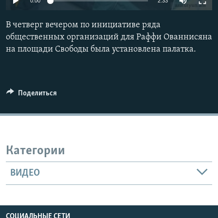
0:00
2:33
Հայերեն
В четверг вечером по инициативе ряда
English
общественных организаций для Раффи Ованнисяна
на площади Свободы была установлена палатка.
Русский
Все сайты Радио Азатутюн
Поделиться
Категории
ВИДЕО
СОЦИАЛЬНЫЕ СЕТИ