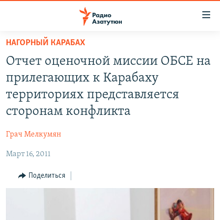
Ссылки
доступа
Перейти
НАГОРНЫЙ КАРАБАХ
к
ГЛАВНАЯ
Отчет оценочной миссии ОБСЕ на
основному
НОВОСТИ
содержанию
прилегающих к Карабаху
ПОЛИТИКА
Перейти
территориях представляется
к
ОБЩЕСТВО
сторонам конфликта
основной
ЭКОНОМИКА
навигации
Грач Мелкумян
Перейти
РЕГИОН
к
Март 16, 2011
НАГОРНЫЙ КАРАБАХ
поиску
КУЛЬТУРА
Поделиться
СПОРТ
АРХИВ