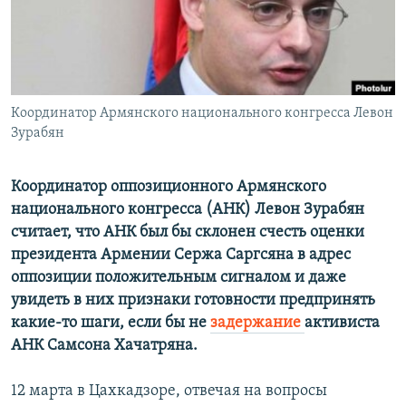
Հայերեն
English
Русский
Координатор Армянского национального конгресса Левон
Зурабян
Все сайты Радио Азатутюн
Координатор оппозиционного Армянского
национального конгресса (АНК) Левон Зурабян
считает, что АНК был бы склонен счесть оценки
президента Армении Сержа Саргсяна в адрес
оппозиции положительным сигналом и даже
увидеть в них признаки готовности предпринять
какие-то шаги, если бы не
задержание
активиста
АНК Самсона Хачатряна.
12 марта в Цахкадзоре, отвечая на вопросы