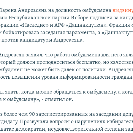
Карена Андреасяна на должность омбудсмена
выдвин
ию Республиканской партии.В сборе подписей за канд
фракции «Наследие» и АРФ «Дашнакцутюн». Фракция 
и бойкотировала заседания парламента, а «Дашнакцут
т против кандидатуры Андреасяна.
Андреасян заявил, что работа омбудсмена для него явл
оторый должен преподноситься бесплатно, но качестве
 омбудсмен не может быть далек от политики. Андреася
ость повышения уровня информированности граждан
 знать, когда можно обращаться к омбудсмену, а ког
 к омбудсмену», - отметил он.
из более чем 90 зарегистрированных на заседании деп
ндидату. Прозвучали вопросы о нарушениях избиратель
ватке демократии, неудовлетворительной степени за