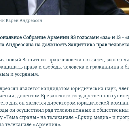
ии Карен Андреасян
ональное Собрание Армении 83 голосами «за» и 13 - 
на Андреасяна на должность Защитника прав человека
ия новый Защитник прав человека поклялся, выполняя
защищать права и свободы человека и гражданина и б
ным и усердным.
дреасян является кандидатом юридических наук, чле
мении, доцентом Ереванского государственного универ
 сего дня он является директором юридической компа
годы он осуществил ряд телевизионных и общественны
у «Тема страны» на телеканале «Еркир медиа» и про
на телеканале «Армения».