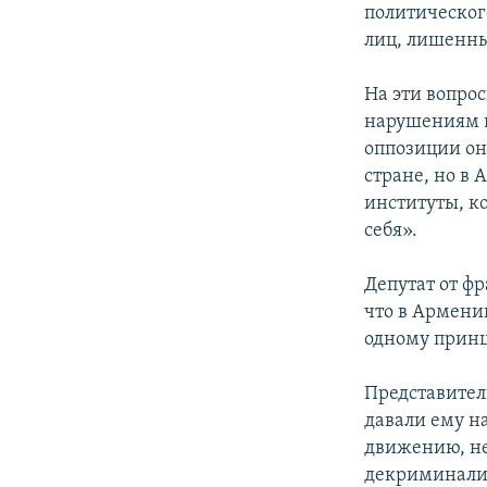
политическог
лиц, лишенны
На эти вопрос
нарушениям вы
оппозиции он
стране, но в
институты, к
себя».
Депутат от ф
что в Армени
одному принц
Представител
давали ему на
движению, не 
декриминализ