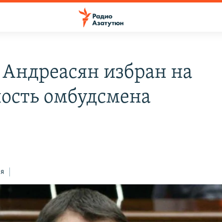
 Андреасян избран на
ость омбудсмена
н
ся