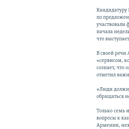
Кандидатуру 
по предложен
участвовали 
начала недел
что выступае
В своей речи 
«сервисом, к
сознает, что
отметил важн
«Люди должны
обращаться не
Только семь 
вопросы к ка
Армении, нех