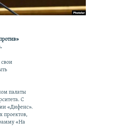
«против»
.
 свои
ыть
ном палаты
ситета. С
нии «Дифенс».
х проектов,
грамму «На