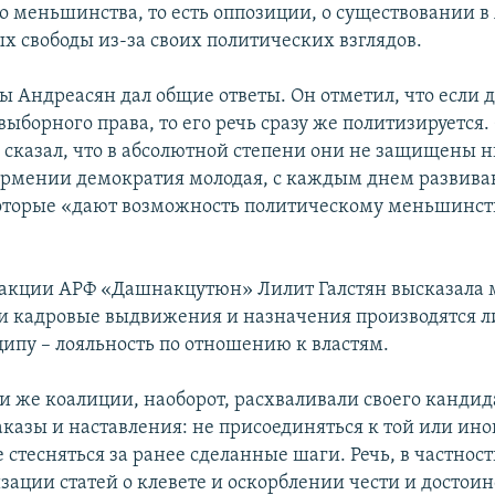
о меньшинства, то есть оппозиции, о существовании 
х свободы из-за своих политических взглядов.
ы Андреасян дал общие ответы. Он отметил, что если 
борного права, то его речь сразу же политизируется.
 сказал, что в абсолютной степени они не защищены н
 Армении демократия молодая, с каждым днем развива
оторые «дают возможность политическому меньшинств
ракции АРФ «Дашнакцутюн» Лилит Галстян высказала 
и кадровые выдвижения и назначения производятся л
ипу – лояльность по отношению к властям.
и же коалиции, наоборот, расхваливали своего кандида
казы и наставления: не присоединяться к той или ино
стесняться за ранее сделанные шаги. Речь, в частност
ации статей о клевете и оскорблении чести и достоин