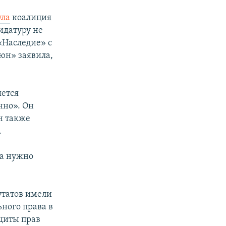
ула
коалиция
идатуру не
«Наследие» с
юн» заявила,
яется
нно». Он
н также
.
да нужно
утатов имели
ного права в
щиты прав