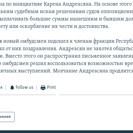
на по инициативе Карена Андреасяна. На основе этог
ольким судебным искам решениями судов оппозицион
ыплачивать большие суммы нынешним и бывшим до
ету или оскорбление их чести и достоинства.
в новый омбудсмен подошел к членам фракции Респу
ял от них поздравления. Андреасян не захотел общатьс
. Вместо этого он распространил письменное заявлени
то омбудсмен решил воспользоваться возможностью вр
бличных выступлений. Молчание Андреасяна продлится
ся
Follow us
Print
мения