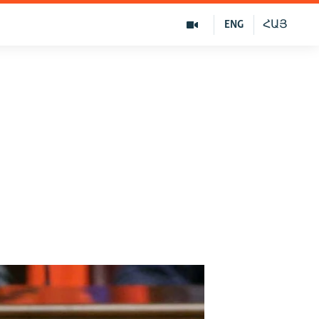
ENG
ՀԱՅ