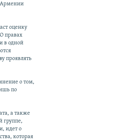
в Армении
даст оценку
 О правах
и в одной
ются
у проявлять
мнение о том,
ишь по
та, а также
й группе,
и, идет о
ства, которая