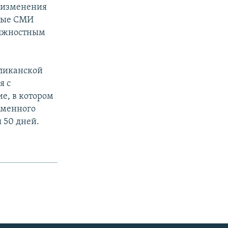
о изменения
ные СМИ
лжностным
бликанской
я с
е, в котором
еменного
 50 дней.