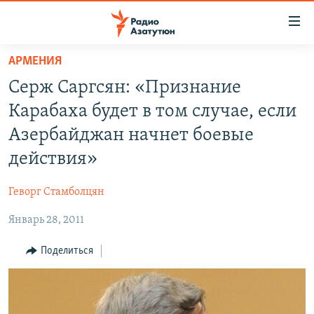
Ссылки
доступа
Перейти
АРМЕНИЯ
к
ГЛАВНАЯ
Серж Саргсян: «Признание
основному
НОВОСТИ
содержанию
Карабаха будет в том случае, если
ПОЛИТИКА
Перейти
Азербайджан начнет боевые
к
ОБЩЕСТВО
действия»
основной
ЭКОНОМИКА
навигации
Геворг Стамболцян
Перейти
РЕГИОН
к
Январь 28, 2011
НАГОРНЫЙ КАРАБАХ
поиску
КУЛЬТУРА
Поделиться
СПОРТ
АРХИВ