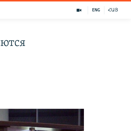
ENG
ՀԱՅ
яются