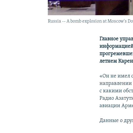
Russia -- A bomb explosion at Moscow's D
Главное упра
информацией
прогремевше
летнем Карене
«Он не имел 
направлении 
с какими обст
Радио Азатут
авиации Арм
Данные о дру