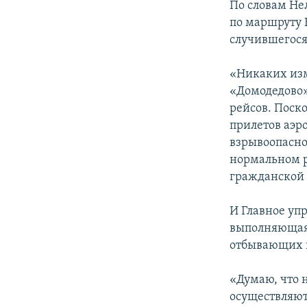
По словам Не
по маршруту Е
случившегося
«Никаких изм
«Домодедово»
рейсов. Поск
прилетов аэр
взрывоопасно
нормальном р
гражданской 
И Главное уп
выполняющая 
отбывающих в
«Думаю, что 
осуществляют