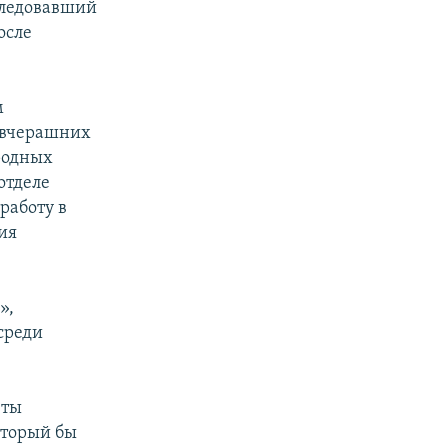
следовавший
осле
м
и вчерашних
родных
отделе
работу в
ия
»,
среди
еты
оторый бы