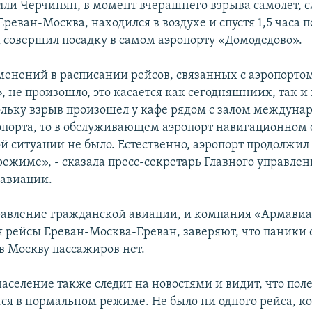
лли Черчинян, в момент вчерашнего взрыва самолет, 
реван-Москва, находился в воздухе и спустя 1,5 часа п
 совершил посадку в самом аэропорту «Домодедово».
енений в расписании рейсов, связанных с аэропорто
, не произошло, это касается как сегодняшниих, так 
ольку взрыв произошел у кафе рядом с залом междуна
опорта, то в обслуживающем аэропорт навигационном 
й ситуации не было. Естественно, аэропорт продолжил 
ежиме», - сказала пресс-секретарь Главного управлен
авиации.
равление гражданской авиации, и компания «Армавиа
рейсы Ереван-Москва-Ереван, заверяют, что паники 
 Москву пассажиров нет.
население также следит на новостями и видит, что пол
ся в нормальном режиме. Не было ни одного рейса, к