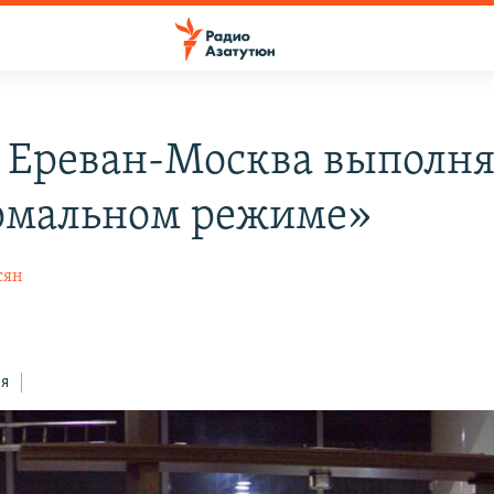
 Ереван-Москва выполн
рмальном режиме»
сян
ся