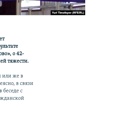
ет
зультате
во», о 42-
ней тяжести.
 или же в
ясно, в связи
в беседе с
ажданской