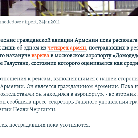
omodedovo airport, 24Jan2011
вление гражданской авиации Армении пока располага
 лишь об одном из
четырех армян
, пострадавших в ре
го накануне
взрыва
в московском аэропорту «Домодедо
 Галустяне, состояние которого оценивается как сред
отношения к рейсам, выполнявшимся с нашей стороны
Армении. Он является гражданином Армении. Пока не
оятельствами он находился в аэропорту», - во вторник 
юн сообщила пресс-секретарь Главного управления гр
ении Нелли Черчинян.
гих пострадавших пока уточняются.