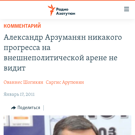
Ссылки
доступа
Перейти
КОММЕНТАРИЙ
к
ГЛАВНАЯ
Александр Арзуманян никакого
основному
НОВОСТИ
содержанию
прогресса на
ПОЛИТИКА
Перейти
внешнеполитической арене не
к
ОБЩЕСТВО
видит
основной
ЭКОНОМИКА
навигации
Ованнес Шогикян
Саргис Арутюнян
Перейти
РЕГИОН
к
Январь 17, 2011
НАГОРНЫЙ КАРАБАХ
поиску
КУЛЬТУРА
Поделиться
СПОРТ
АРХИВ