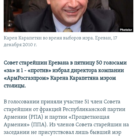
Հայերեն
English
Русский
Карен Карапетян во время выборов мэра. Ереван, 17
декабря 2010 г.
Все сайты Радио Азатутюн
Совет старейшин Еревана в пятницу 50 голосами
«за» и 1 - «против» избрал директора компании
«АрмРосгазпром» Карена Карапетяна мэром
столицы.
В голосовании приняли участие 51 член Совета
старейшин от фракций Республиканской партии
Армении (РПА) и партии «Процветающая
Армения» (ППА). Из членов Совета старейшин на
заседании не присутствовал лишь бывший мэр