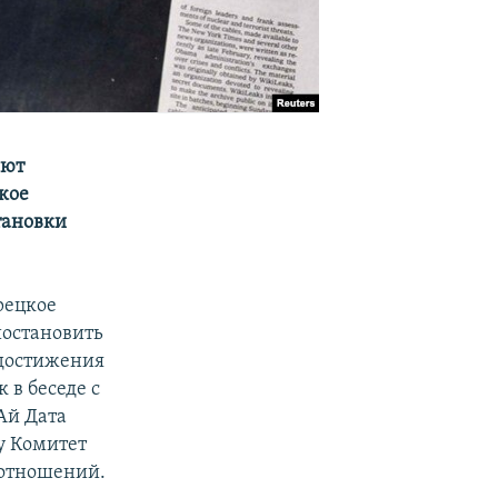
ают
кое
тановки
рецкое
иостановить
 достижения
 в беседе с
Ай Дата
у Комитет
 отношений.