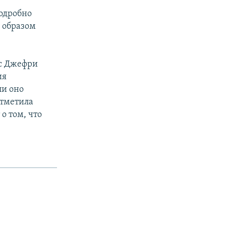
подробно
 образом
мс Джефри
ия
ли оно
отметила
о том, что