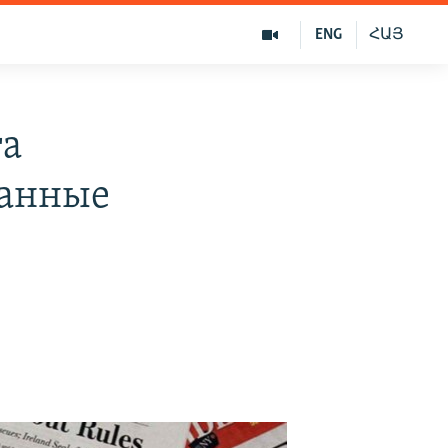
ENG
ՀԱՅ
та
ванные