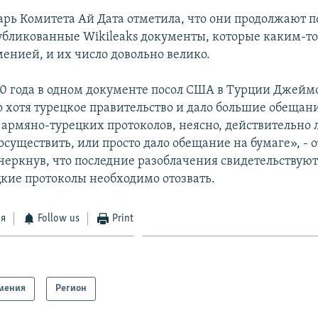
арь Комитета Ай Дата отметила, что они продолжают 
публикованные Wikileaks документы, которые каким-то
менией, и их число довольно велико.
10 года в одном документе посол США в Турции Джей
то хотя турецкое правительство и дало большие обещан
 армяно-турецких протоколов, неясно, действительно 
осуществить, или просто дало обещание на бумаге», - 
черкнув, что последние разоблачения свидетельствуют 
кие протоколы необходимо отозвать.
ся
Follow us
Print
мения
Регион