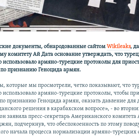
ские документы, обнародованные сайтом
Wikileaks
, д
у комитету Ай Дата основание утверждать, что турец
о использовало армяно-турецкие протоколы для приос
 по признанию Геноцида армян.
ы, которые мы просмотрели, четко показывают, что ту
о использовало армяно-турецкие протоколы, чтобы пр
 по признанию Геноцида армян, оказать давление для
нского решения в карабахском вопросе», - во вторник
юн заявила пресс-секретарь Американского комитета 
джян, подчеркнув, что обеспокоенность по этому повод
мого начала процесса нормализации армяно-турецких