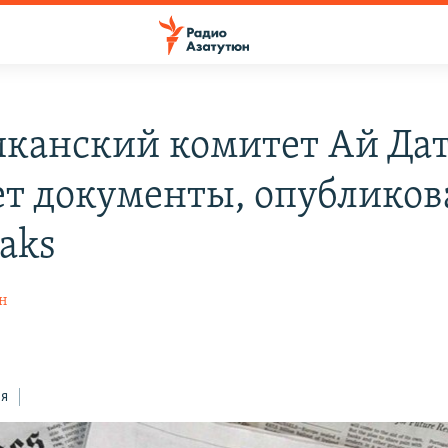
канский комитет Ай Да
ет документы, опублико
aks
ян
0
ся