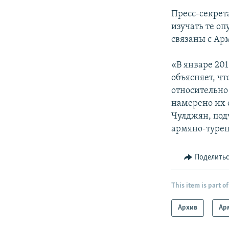
Пресс-секрет
изучать те о
связаны с Ар
«В январе 20
объясняет, ч
относительно
намерено их 
Чулджян, под
армяно-турец
Поделить
This item is part of
Архив
Ар