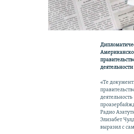
Дипломатиче
Американском
правительств
деятельности
«Те документ
правительств
деятельность
проазербайжда
Радио Азатут
Элизабет Чул
выразил с са