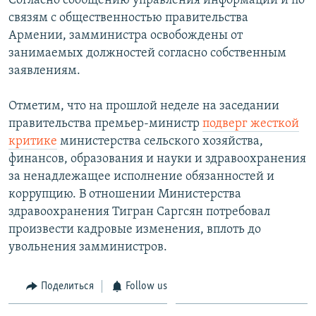
Согласно сообщению управления информации и по
связям с общественностью правительства
Հայերեն
Армении, замминистра освобождены от
English
занимаемых должностей согласно собственным
заявлениям.
Русский
Отметим, что на прошлой неделе на заседании
Все сайты Радио Азатутюн
правительства премьер-министр
подверг жесткой
критике
министерства сельского хозяйства,
финансов, образования и науки и здравоохранения
за ненадлежащее исполнение обязанностей и
коррупцию. В отношении Министерства
здравоохранения Тигран Саргсян потребовал
произвести кадровые изменения, вплоть до
увольнения замминистров.
Поделиться
Follow us