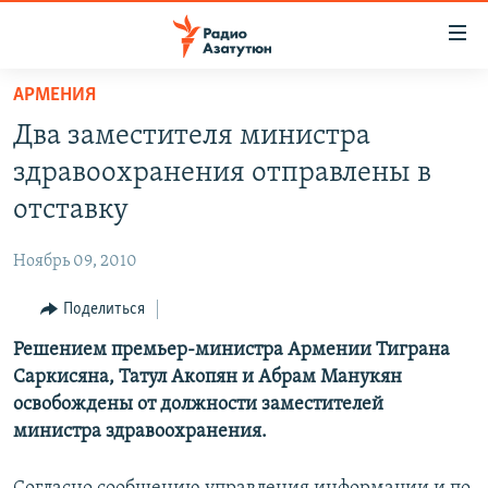
Ссылки
доступа
Перейти
АРМЕНИЯ
к
ГЛАВНАЯ
Два заместителя министра
основному
НОВОСТИ
содержанию
здравоохранения отправлены в
ПОЛИТИКА
Перейти
отставку
к
ОБЩЕСТВО
основной
Ноябрь 09, 2010
ЭКОНОМИКА
навигации
Перейти
Поделиться
РЕГИОН
к
Решением премьер-министра Армении Тиграна
НАГОРНЫЙ КАРАБАХ
поиску
Саркисяна, Татул Акопян и Абрам Манукян
КУЛЬТУРА
освобождены от должности заместителей
СПОРТ
министра здравоохранения.
АРХИВ