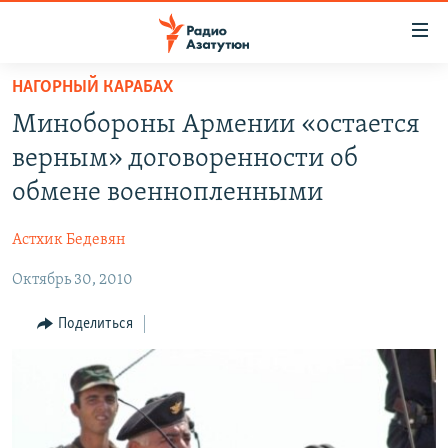
Ссылки
доступа
Перейти
НАГОРНЫЙ КАРАБАХ
к
ГЛАВНАЯ
Минобороны Армении «остается
основному
НОВОСТИ
содержанию
верным» договоренности об
ПОЛИТИКА
Перейти
обмене военнопленными
к
ОБЩЕСТВО
основной
Астхик Бедевян
ЭКОНОМИКА
навигации
Перейти
Октябрь 30, 2010
РЕГИОН
к
НАГОРНЫЙ КАРАБАХ
Поделиться
поиску
КУЛЬТУРА
СПОРТ
АРХИВ