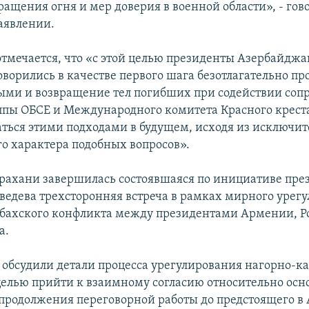
ащения огня и мер доверия в военной области», - гово
аявлении.
отмечается, что «с этой целью президенты Азербайджа
ворились в качестве первого шага безотлагательно пр
ми и возвращение тел погибших при содействии сопр
пы ОБСЕ и Международного комитета Красного креста
аться этими подходами в будущем, исходя из исключи
о характера подобных вопросов».
трахани завершилась состоявшаяся по инициативе пре
едева трехсторонняя встреча в рамках мирного урег
бахского конфликта между президентами Армении, Р
а.
обсудили детали процесса урегулирования нагорно-к
целью прийти к взаимному согласию относительно ос
продолжения переговорной работы до предстоящего в 