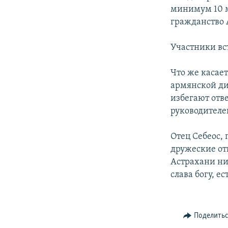
минимум 10 м
гражданство 
Участники вс
Что же касает
армянской ди
избегают отве
руководителей
Отец Себеос, 
дружеские о
Астрахани ни
слава богу, 
Поделить