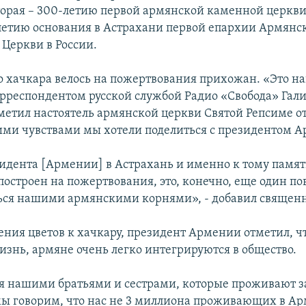
торая – 300-летию первой армянской каменной церкви
-летию основания в Астрахани первой епархии Армянс
 Церкви в России.
о хачкара велось на пожертвования прихожан. «Это на
 корреспондентом русской службой Радио «Свобода» Гал
етил настоятель армянской церкви Святой Репсиме от
тими чувствами мы хотели поделиться с президентом 
идента [Армении] в Астрахань и именно к тому памят
остроен на пожертвования, это, конечно, еще один пов
ься нашими армянскими корнями», - добавил священ
ения цветов к хачкару, президент Армении отметил, чт
изнь, армяне очень легко интегрируются в общество.
 нашими братьями и сестрами, которые проживают за
ы говорим, что нас не 3 миллиона проживающих в Ар