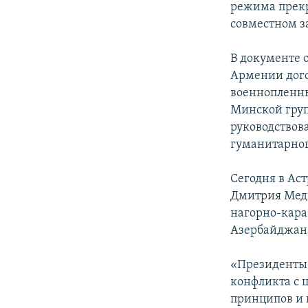
режима прекр
совместном з
В документе 
Армении дого
военнопленны
Минской груп
руководствов
гуманитарног
Сегодня в Ас
Дмитрия Медв
нагорно-кара
Азербайджан
«Президенты 
конфликта с 
принципов и 