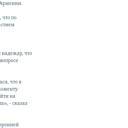
 Армении.
 что по
астием
 надежду, что
 вопросе
ся, что в
моменту
ыйти на
», - сказал
торонней