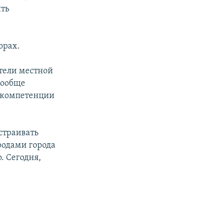
ить
орах.
ители местной
вообще
в компетенции
ыстраивать
одами города
. Сегодня,