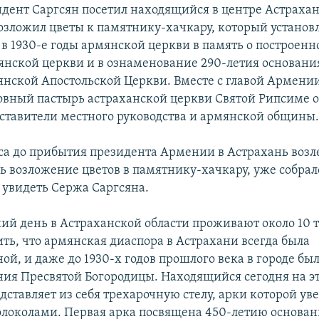
идент Саргсян посетил находящийся в центре Астраха
озложил цветы к памятнику-хачкару, который установ
в 1930-е годы армянской церкви в память о построенно
мянской церкви и в ознаменование 290-летия основани
нской Апостольской Церкви. Вместе с главой Армени
овный пастырь астраханской церкви Святой Рипсиме о
дставители местного руководства и армянской общины
аса до прибытия президента Армении в Астрахань возле
ь возложение цветов в памятнику-хачкару, уже собрал
л увидеть Сержа Саргсяна.
ий день в Астраханской области проживают около 10 
ть, что армянская диаспора в Астрахани всегда была
ой, и даже до 1930-х годов прошлого века в городе бы
ния Пресвятой Богородицы. Находящийся сегодня на э
дставляет из себя трехарочную стелу, арки которой у
околами. Первая арка посвящена 450-летию основан