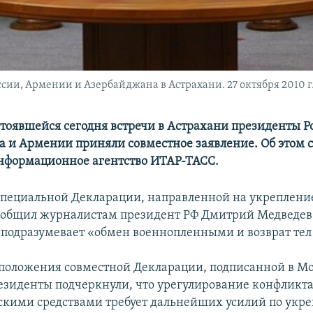
сии, Армении и Азербайджана в Астрахани. 27 октября 2010 г
стоявшейся сегодня встречи в Астрахани президенты Р
 и Армении приняли совместное заявление. Об этом 
нформационное агентство ИТАР-ТАСС.
 специальной Декларации, направленной на укреплени
сообщил журналистам президент РФ Дмитрий Медведев.
 подразумевает «обмен военнопленными и возврат тел
положения совместной Декларации, подписанной в Мо
резиденты подчеркнули, что урегулирование конфликт
кими средствами требует дальнейших усилий по укр