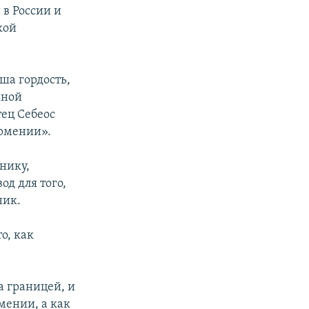
 в России и
кой
ша гордость,
иной
ец Себеос
Армении».
нику,
од для того,
ник.
о, как
 границей, и
мении, а как