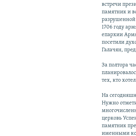
встречи през
памятник и в
разрушенной 
1706 году ар
епархии Армя
посетили дух
Галачян, пре
За полтора ч
планировалос
тех, кто хоте
На сегодняшн
Нужно отмети
многочисленн
церковь Успе
памятник пре
именными кол