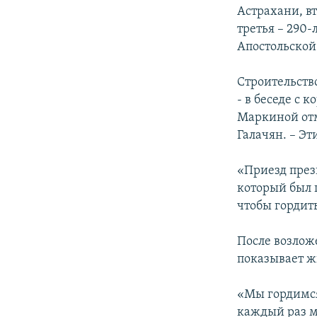
Астрахани, в
третья – 290
Апостольской
Строительств
- в беседе с
Маркиной отм
Галачян. – Э
«Приезд през
который был п
чтобы гордит
После возлож
показывает ж
«Мы гордимся
каждый раз м