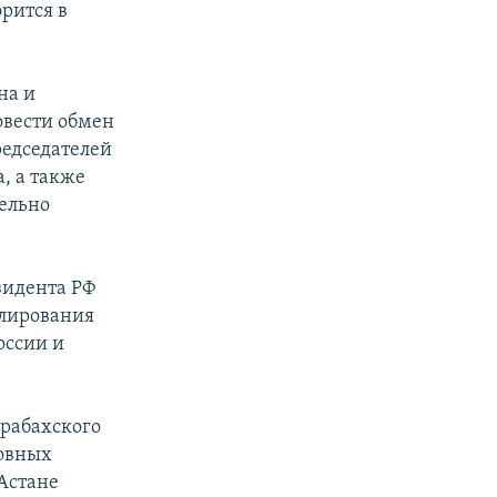
рится в
на и
овести обмен
едседателей
, а также
тельно
зидента РФ
улирования
оссии и
арабахского
новных
Астане