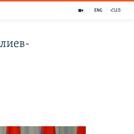
ENG
ՀԱՅ
лиев-