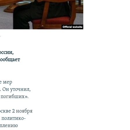
.
оссии,
сообщает
е мер
 Он уточнил,
 погибших».
скве 2 ноября
а политико-
еплению