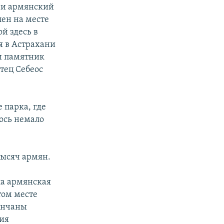
ни армянский
лен на месте
й здесь в
я в Астрахани
и памятник
тец Себеос
.
 парка, где
ось немало
тысяч армян.
ла армянская
том месте
венчаны
ия