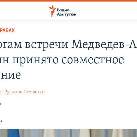
РАБАХ
огам встречи Медведев-А
ян принято совместное
ение
на
Рузанна Степанян
0
ся