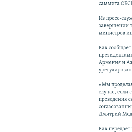
саммита ОБСЕ
Из пресс-слу
завершении т
министров ин
Как сообщает
президентами
Армения и Аз
урегулирован
«Мы проделал
случае, если
проведения с
согласованны
Дмитрий Мед
Как передает