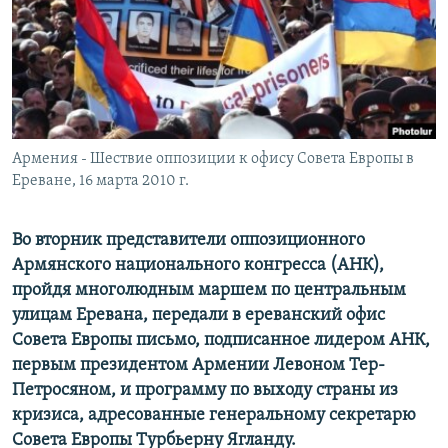
Հայերեն
English
Русский
Армения - Шествие оппозиции к офису Совета Европы в
Все сайты Радио Азатутюн
Ереване, 16 марта 2010 г.
Во вторник представители оппозиционного
Армянского национального конгресса (АНК),
пройдя многолюдным маршем по центральным
улицам Еревана, передали в ереванский офис
Совета Европы письмо, подписанное лидером АНК,
первым президентом Армении Левоном Тер-
Петросяном, и программу по выходу страны из
кризиса, адресованные генеральному секретарю
Совета Европы Турбьерну Ягланду.