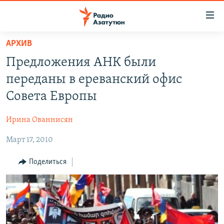
Ссылки
доступа
Перейти
АРХИВ
к
ГЛАВНАЯ
Предложения АНК были
основному
НОВОСТИ
содержанию
переданы в ереванский офис
ПОЛИТИКА
Перейти
Совета Европы
к
ОБЩЕСТВО
основной
Ирина Ованнисян
ЭКОНОМИКА
навигации
Перейти
Март 17, 2010
РЕГИОН
к
НАГОРНЫЙ КАРАБАХ
Поделиться
поиску
КУЛЬТУРА
СПОРТ
АРХИВ