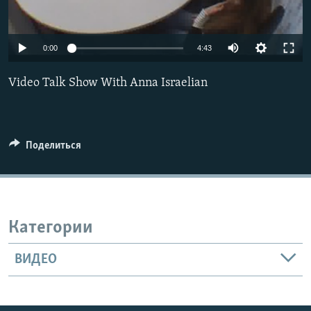
Հայերեն
English
0:00
4:43
Русский
Video Talk Show With Anna Israelian
Все сайты Радио Азатутюн
Поделиться
Категории
ВИДЕО