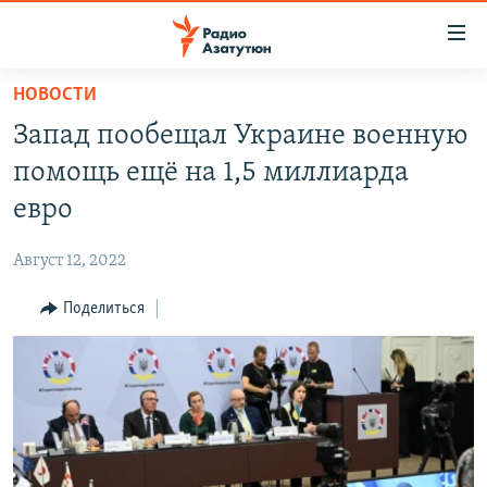
Ссылки
доступа
Перейти
НОВОСТИ
к
ГЛАВНАЯ
Запад пообещал Украине военную
основному
НОВОСТИ
содержанию
помощь ещё на 1,5 миллиарда
ПОЛИТИКА
Перейти
евро
к
ОБЩЕСТВО
основной
Август 12, 2022
ЭКОНОМИКА
навигации
Перейти
Поделиться
РЕГИОН
к
НАГОРНЫЙ КАРАБАХ
поиску
КУЛЬТУРА
СПОРТ
АРХИВ