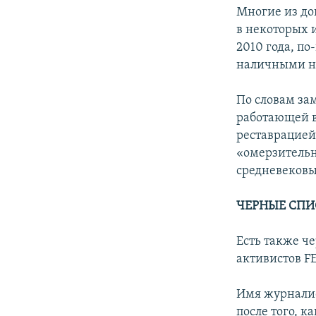
Многие из до
в некоторых 
2010 года, по
наличными на
По словам зам
работающей в
реставрацией
«омерзительн
средневеков
ЧЕРНЫЕ СПИ
Есть также ч
активистов F
Имя журналис
после того, к