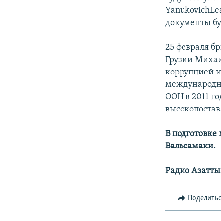
YanukovichLe
документы бу
25 февраля бр
Грузии Михаи
коррупцией и
международны
ООН в 2011 г
высокопостав
В подготовке
Вальсамаки.
Радио Азатты
Поделить