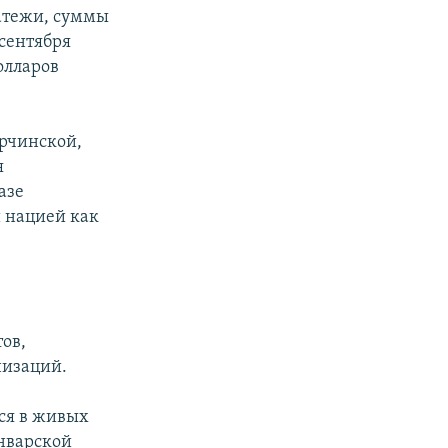
атежи, суммы
сентября
олларов
орчинской,
я
азе
й нацией как
ов,
низаций.
ся в живых
январской