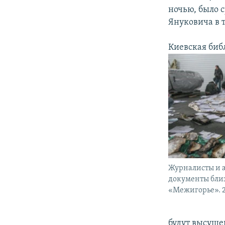
ночью, было 
Януковича в 
Киевская биб
Журналисты и 
документы бли
«Межигорье». 2
будут высуше