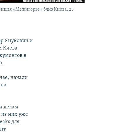
нция «Межигорье» близ Киева, 25
ор Янукович и
и Киева
кументов в
ю.
нее, начали
 на
м делам
 из них уже
eaks для
ент