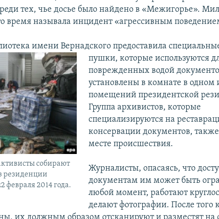
среди тех, чье досье было найдено в «Межигорье». Ми
то время называла инцидент «агрессивным поведением
лиотека имени Вернадского предоставила специальны
пушки, которые используются д
поврежденных водой документо
установлены в комнате в одном 
помещений президентской рез
Группа архивистов, которые
специализируются на реставрац
консервации документов, также
месте происшествия.
активисты собирают
Журналисты, опасаясь, что досту
з резиденции
документам им может быть огр
2 февраля 2014 года.
любой момент, работают круглос
делают фотографии. После того 
ны, их должным образом отсканируют и разместят на 