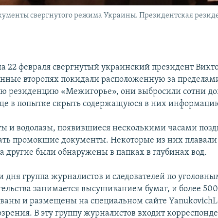
кументы свергнутого режима Украины. Президентская резиде
 на 22 февраля свергнутый украинский президент Викт
нные второпях покидали расположенную за пределам
ю резиденцию «Межигорье», они выбросили сотни до
е в попытке скрыть содержащуюся в них информаци
ы и водолазы, появившиеся несколькими часами позд
ать промокшие документы. Некоторые из них плавали
а другие были обнаружены в папках в глубинах вод.
и дня группа журналистов и следователей по уголовны
тельства занимается высушиванием бумаг, и более 500
ваны и размещены на специальном сайте YanukovichL
озрения. В эту группу журналистов входит корреспонд