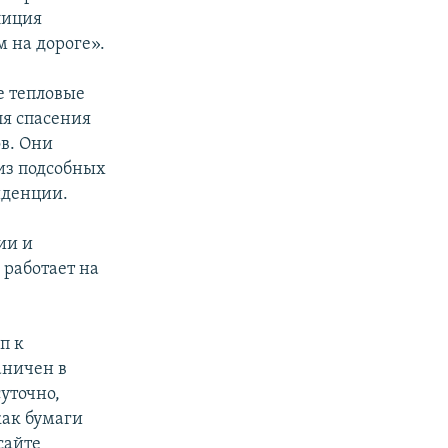
лиция
 на дороге».
е тепловые
ля спасения
в. Они
из подсобных
иденции.
ии и
 работает на
п к
аничен в
уточно,
как бумаги
сайте