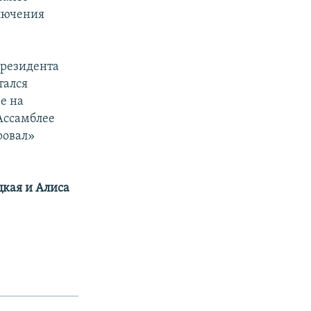
ключения
президента
тался
е на
Ассамблее
ровал»
цкая и Алиса