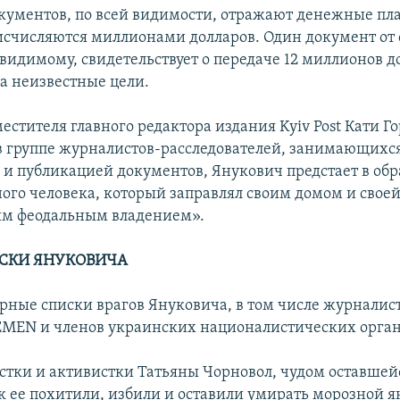
кументов, по всей видимости, отражают денежные пл
исчисляются миллионами долларов. Один документ от 
-видимому, свидетельствует о передаче 12 миллионов д
 неизвестные цели.
естителя главного редактора издания Kyiv Post Кати Г
 группе журналистов-расследователей, занимающихс
 и публикацией документов, Янукович предстает в обр
ого человека, который заправлял своим домом и свое
ым феодальным владением».
СКИ ЯНУКОВИЧА
ерные списки врагов Януковича, в том числе журналист
EMEN и членов украинских националистических орга
тки и активистки Татьяны Чорновол, чудом оставшей
ак ее похитили, избили и оставили умирать морозной 