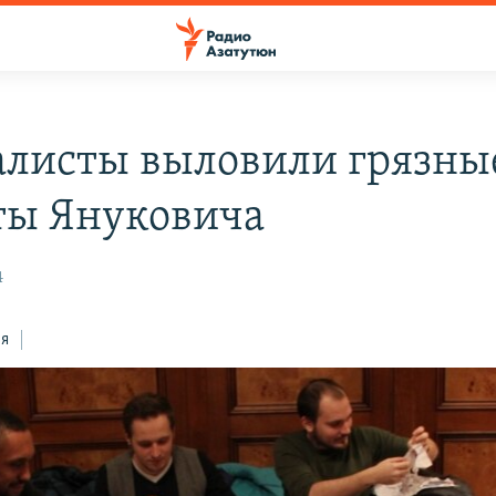
листы выловили грязны
ты Януковича
4
ся