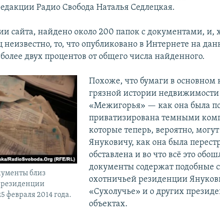
едакции Радио Свобода Наталья Седлецкая.
и сайта, найдено около 200 папок с документами, и, 
ц неизвестно, то, что опубликовано в Интернете на да
 более двух процентов от общего числа найденного.
Похоже, что бумаги в основном 
грязной истории недвижимости
«Межигорья» — как она была п
приватизирована темными ком
которые теперь, вероятно, могут
Януковичу, как она была перест
обставлена и во что всё это обош
документы содержат подобные с
ументы близ
охотничьей резиденции Януков
 резиденции
«Сухолучье» и о других презид
5 февраля 2014 года.
объектах.