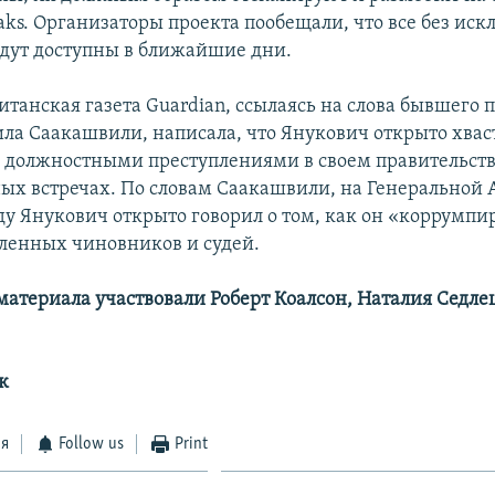
aks. Организаторы проекта пообещали, что все без ис
дут доступны в ближайшие дни.
итанская газета Guardian, ссылаясь на слова бывшего 
ла Саакашвили, написала, что Янукович открыто хвас
 должностными преступлениями в своем правительств
х встречах. По словам Саакашвили, на Генеральной 
оду Янукович открыто говорил о том, как он «коррумпи
ленных чиновников и судей.
 материала участвовали Роберт Коалсон, Наталия Седле
к
ся
Follow us
Print