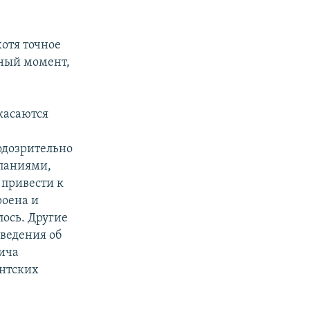
хотя точное
нный момент,
касаются
одозрительно
паниями,
 привести к
роена и
лось. Другие
ведения об
ича
ентских