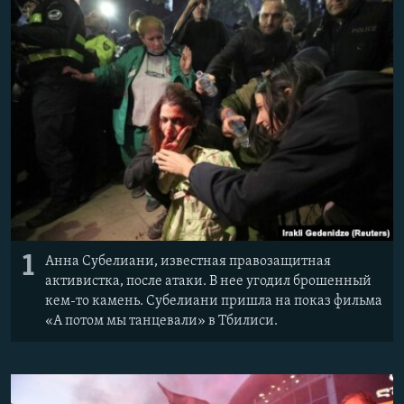
Հայերեն
English
Русский
Все сайты Радио Азатутюн
1
Анна Субелиани, известная правозащитная
активистка, после атаки. В нее угодил брошенный
кем-то камень. Субелиани пришла на показ фильма
«А потом мы танцевали» в Тбилиси.