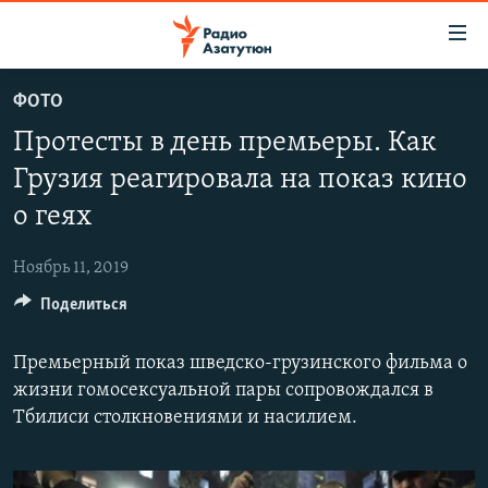
Ссылки
доступа
Перейти
ФОТО
к
ГЛАВНАЯ
Протесты в день премьеры. Как
основному
НОВОСТИ
содержанию
Грузия реагировала на показ кино
ПОЛИТИКА
Перейти
о геях
к
ОБЩЕСТВО
основной
Ноябрь 11, 2019
ЭКОНОМИКА
навигации
Перейти
Поделиться
РЕГИОН
к
НАГОРНЫЙ КАРАБАХ
поиску
Премьерный показ шведско-грузинского фильма о
жизни гомосексуальной пары сопровождался в
КУЛЬТУРА
Тбилиси столкновениями и насилием.
СПОРТ
АРХИВ