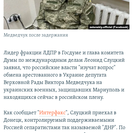
Հայերեն
English
Русский
Медведчук после задержания
Все сайты Радио Азатутюн
Лидер фракции ЛДПР в Госдуме и глава комитета
Думы по международным делам Леонид Слуцкий
заявил, что российские власти "изучат вопрос"
обмена арестованного в Украине депутата
Верховной Рады Виктора Медведчука на
украинских военных, защищавших Мариуполь и
находящихся сейчас в российском плену.
Как сообщает "
Интерфакс
", Слуцкий приехал в
Донецк, контролируемый поддерживаемыми
Россией сепаратистами так называемой "ДНР". По