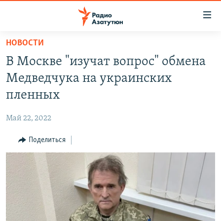
Ссылки
доступа
Перейти
НОВОСТИ
к
ГЛАВНАЯ
В Москве "изучат вопрос" обмена
основному
НОВОСТИ
содержанию
Медведчука на украинских
ПОЛИТИКА
Перейти
пленных
к
ОБЩЕСТВО
основной
Май 22, 2022
ЭКОНОМИКА
навигации
Перейти
Поделиться
РЕГИОН
к
НАГОРНЫЙ КАРАБАХ
поиску
КУЛЬТУРА
СПОРТ
АРХИВ