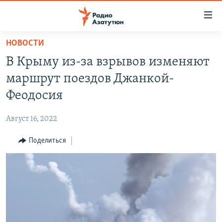
Ссылки
доступа
Перейти
НОВОСТИ
к
ГЛАВНАЯ
В Крыму из-за взрывов изменяют
основному
НОВОСТИ
содержанию
маршрут поездов Джанкой-
ПОЛИТИКА
Перейти
Феодосия
к
ОБЩЕСТВО
основной
Август 16, 2022
ЭКОНОМИКА
навигации
Перейти
Поделиться
РЕГИОН
к
НАГОРНЫЙ КАРАБАХ
поиску
КУЛЬТУРА
СПОРТ
АРХИВ