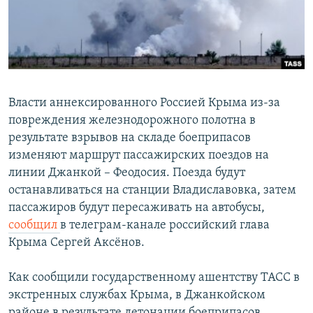
Հայերեն
English
Русский
Власти аннексированного Россией Крыма из-за
Все сайты Радио Азатутюн
повреждения железнодорожного полотна в
результате взрывов на складе боеприпасов
изменяют маршрут пассажирских поездов на
линии Джанкой – Феодосия. Поезда будут
останавливаться на станции Владиславовка, затем
пассажиров будут пересаживать на автобусы,
сообщил
в телеграм-канале российский глава
Крыма Сергей Аксёнов.
Как сообщили государственному ашентству ТАСС в
экстренных службах Крыма, в Джанкойском
районе в результате детонации боеприпасов