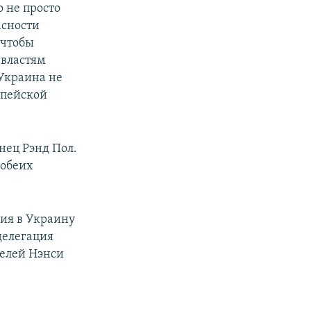
 не просто
асности
 чтобы
 властям
 Украина не
опейской
нец Рэнд Пол.
 обеих
ия в Украину
делегация
телей Нэнси