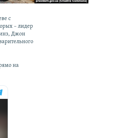
еве с
орых – лидер
инз, Джон
дварительного
рямо на