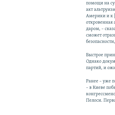
помощи на су
акт альтруиз
Америки и к 
откровенная 
даром, – сказ
сможет отраз
безопасности,
Быстрое прин
Однако докум
партий, и ожи
Ранее – уже 
– в Киеве по
конгрессмено
Пелоси. Перв