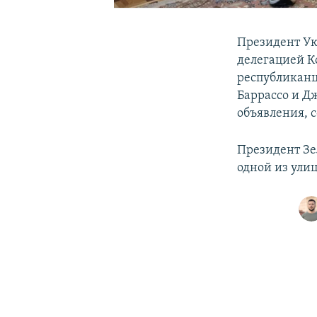
Президент Ук
делегацией К
республиканц
Баррассо и Д
объявления, 
Президент Зе
одной из улиц