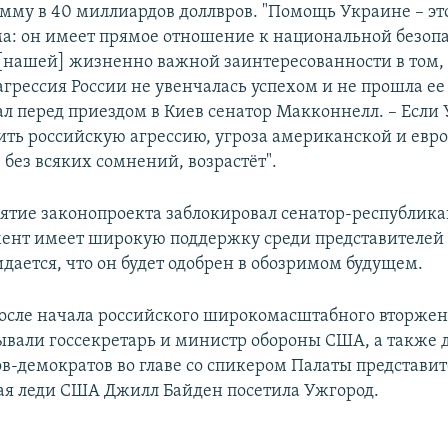
мму в 40 миллиардов доллвров. "Помощь Украине – это
ма: он имеет прямое отношение к национальной безоп
[нашей] жизненно важной заинтересованности в том,
агрессия России не увенчалась успехом и не прошла ее
ал перед приездом в Киев сенатор Макконнелл. – Если
ить российскую агрессию, угроза американской и евр
 без всяких сомнений, возрастёт".
ятие законопроекта заблокировал сенатор-республика
ент имеет широкую поддержку среди представителей
дается, что он будет одобрен в обозримом будущем.
после начала российского широкомасштабного вторжен
бывали госсекретарь и министр обороны США, а также 
в-демократов во главе со спикером Палаты представи
ая леди США Джилл Байден посетила Ужгород.