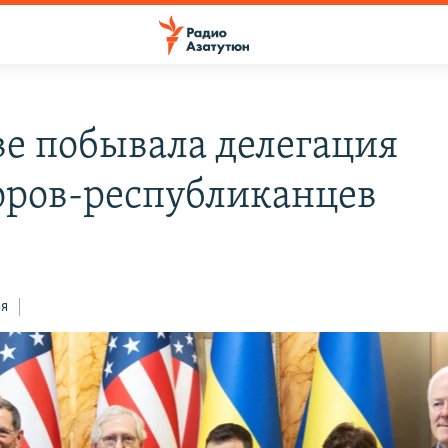
ве побывала делегация
оров-республиканцев
ся