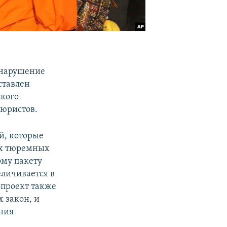
 нарушение
ставлен
ского
 юристов.
й, которые
их тюремных
ому пакету
еличивается в
опроект также
 закон, и
ения