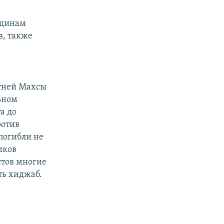
нщинам
в, также
етней Махсы
ьном
а до
ротив
погибли не
иков
стов многие
ть хиджаб.