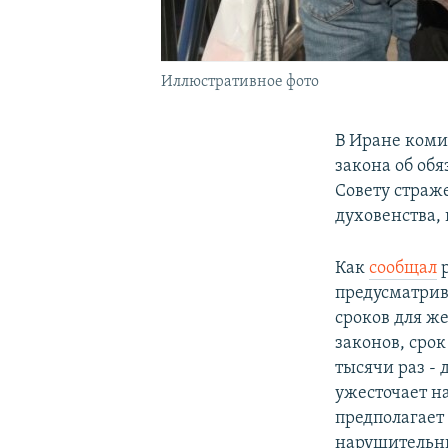
Иллюстративное фото
В Иране коми
закона об об
Совету страж
духовенства,
Как
сообщал
р
предусматрив
сроков для ж
законов, срок
тысячи раз -
ужесточает н
предполагает
нарушительни