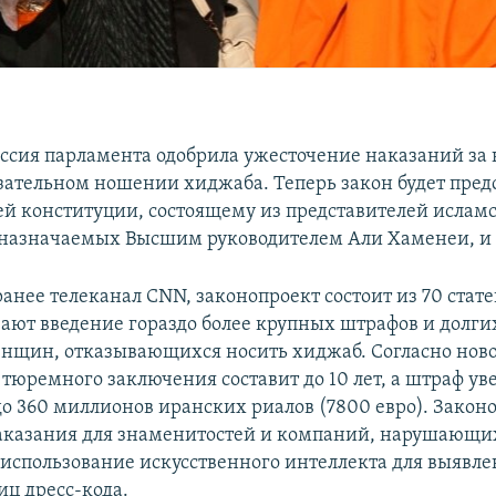
ссия парламента одобрила ужесточение наказаний за
язательном ношении хиджаба. Теперь закон будет пред
ей конституции, состоящему из представителей ислам
 назначаемых Высшим руководителем Али Хаменеи, и
анее телеканал CNN, законопроект состоит из 70 стате
ают введение гораздо более крупных штрафов и долг
енщин, отказывающихся носить хиджаб. Согласно нов
 тюремного заключения составит до 10 лет, а штраф ув
 до 360 миллионов иранских риалов (7800 евро). Закон
аказания для знаменитостей и компаний, нарушающих
 использование искусственного интеллекта для выявл
ц дресс-кода.