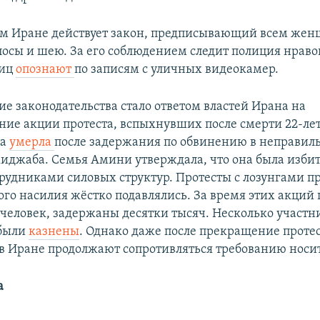
ом Иране действует закон, предписывающий всем же
лосы и шею. За его соблюдением следит полиция нраво
ниц
опознают
по записям с уличных видеокамер.
е законодательства стало ответом властей Ирана на
ние акции протеста, вспыхнувших после смерти 22-л
на
умерла
после задержания по обвинению в неправил
иджаба. Семья Амини утверждала, что она была избит
рудниками силовых структур. Протесты с лозунгами п
го насилия жёстко подавлялись. За время этих акций 
человек, задержаны десятки тысяч. Несколько участн
 были
казнены
. Однако даже после прекращение проте
 Иране продолжают сопротивляться требованию носи
а