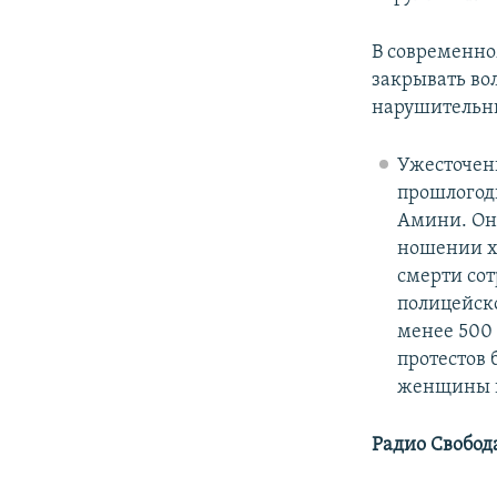
В современн
закрывать во
нарушитель
Ужесточени
прошлогод
Амини. О
ношении х
смерти сот
полицейско
менее 500 
протестов
женщины в
Радио Свобод