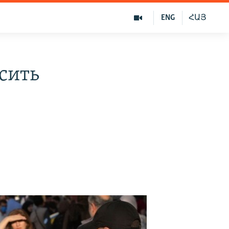
ENG
ՀԱՅ
сить