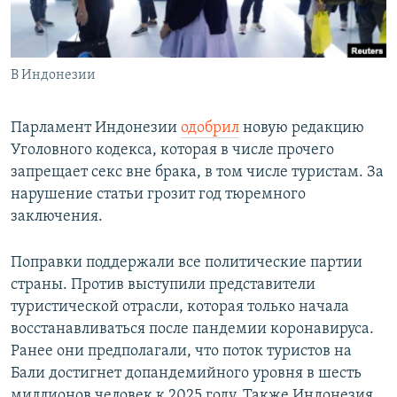
Հայերեն
English
В Индонезии
Русский
Парламент Индонезии
одобрил
новую редакцию
Все сайты Радио Азатутюн
Уголовного кодекса, которая в числе прочего
запрещает секс вне брака, в том числе туристам. За
нарушение статьи грозит год тюремного
заключения.
Поправки поддержали все политические партии
страны. Против выступили представители
туристической отрасли, которая только начала
восстанавливаться после пандемии коронавируса.
Ранее они предполагали, что поток туристов на
Бали достигнет допандемийного уровня в шесть
миллионов человек к 2025 году. Также Индонезия