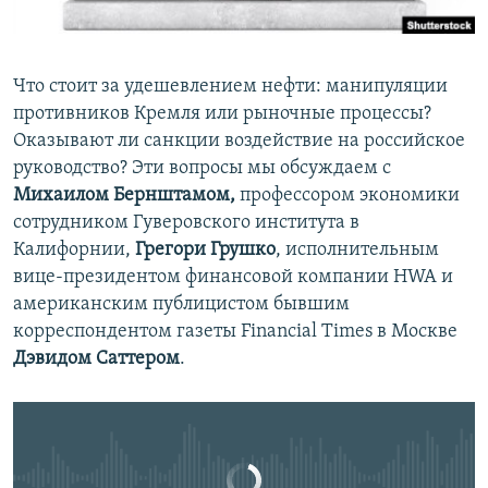
Հայերեն
English
Что стоит за удешевлением нефти: манипуляции
противников Кремля или рыночные процессы?
Русский
Оказывают ли санкции воздействие на российское
руководство? Эти вопросы мы обсуждаем с
Все сайты Радио Азатутюн
Михаилом Бернштамом,
профессором экономики
сотрудником Гуверовского института в
Калифорнии,
Грегори Грушко
, исполнительным
вице-президентом финансовой компании HWA и
Сегодня в Америке: российская стагнация и санкции США
EMBED
SHARE
американским публицистом бывшим
by
Радио Азатутюн
корреспондентом газеты Financial Times в Москве
Дэвидом Саттером
.
No media source currently available