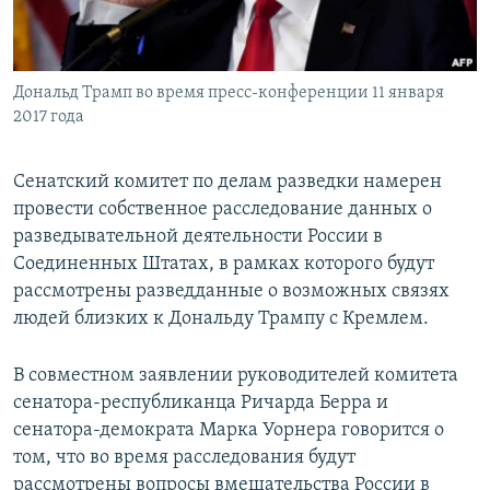
Հայերեն
English
Дональд Трамп во время пресс-конференции 11 января
Русский
2017 года
Все сайты Радио Азатутюн
Сенатский комитет по делам разведки намерен
провести собственное расследование данных о
разведывательной деятельности России в
Соединенных Штатах, в рамках которого будут
рассмотрены разведданные о возможных связях
людей близких к Дональду Трампу с Кремлем.
В совместном заявлении руководителей комитета
сенатора-республиканца Ричарда Берра и
сенатора-демократа Марка Уорнера говорится о
том, что во время расследования будут
рассмотрены вопросы вмешательства России в