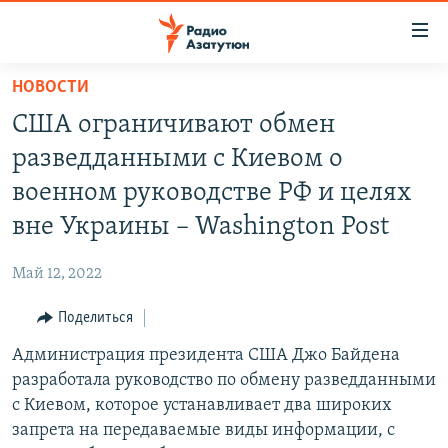
Ссылки
доступа
Перейти
НОВОСТИ
к
ГЛАВНАЯ
США ограничивают обмен
основному
НОВОСТИ
содержанию
разведданными с Киевом о
ПОЛИТИКА
Перейти
военном руководстве РФ и целях
к
ОБЩЕСТВО
вне Украины – Washington Post
основной
ЭКОНОМИКА
навигации
Май 12, 2022
Перейти
РЕГИОН
к
Поделиться
НАГОРНЫЙ КАРАБАХ
поиску
Администрация президента США Джо Байдена
КУЛЬТУРА
разработала руководство по обмену разведданными
СПОРТ
с Киевом, которое устанавливает два широких
запрета на передаваемые виды информации, с
АРХИВ