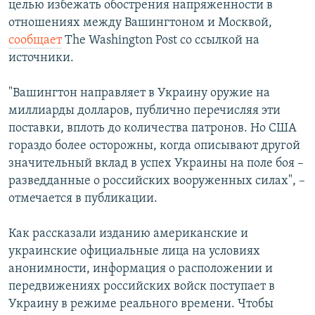
целью избежать обострения напряженности в
отношениях между Вашингтоном и Москвой,
Հայերեն
сообщает
The Washington Post со ссылкой на
English
источники.
Русский
"Вашингтон направляет в Украину оружие на
миллиарды долларов, публично перечисляя эти
Все сайты Радио Азатутюн
поставки, вплоть до количества патронов. Но США
гораздо более осторожны, когда описывают другой
значительный вклад в успех Украины на поле боя –
разведданные о российских вооруженных силах", –
отмечается в публикации.
Как рассказали изданию американские и
украинские официальные лица на условиях
анонимности, информация о расположении и
передвижениях российских войск поступает в
Украину в режиме реального времени. Чтобы