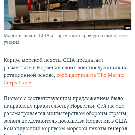
Հայերեն
English
Русский
Морская пехота США и Португалии проводит совместные
учения
Все сайты Радио Азатутюн
Корпус морской пехоты США предлагает
разместить в Норвегии своих военнослужащих на
ротационной основе,
сообщает газета The Marine
Corps Times.
Письмо с соответствующим предложением было
направлено правительству Норвегии. Сейчас оно
рассматривается министерством обороны страны,
заявил представитель посольства Норвегии в США.
Командующий корпусом морской пехоты генерал