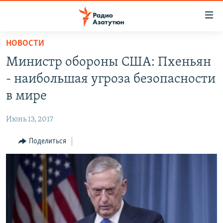
Ссылки
доступа
Перейти
НОВОСТИ
к
ГЛАВНАЯ
Министр обороны США: Пхеньян
основному
НОВОСТИ
содержанию
- наибольшая угроза безопасности
ПОЛИТИКА
Перейти
в мире
к
ОБЩЕСТВО
основной
Июнь 13, 2017
ЭКОНОМИКА
навигации
Перейти
Поделиться
РЕГИОН
к
НАГОРНЫЙ КАРАБАХ
поиску
КУЛЬТУРА
СПОРТ
АРХИВ