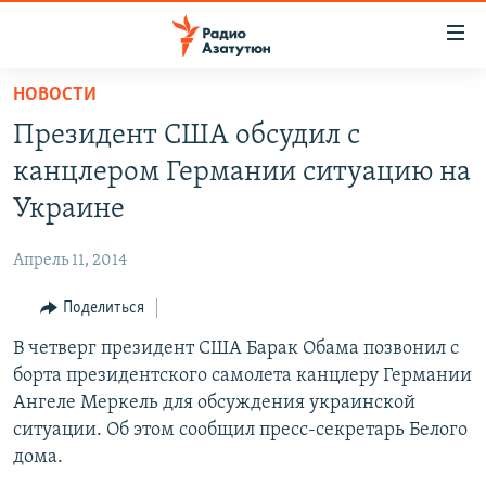
Ссылки
доступа
Перейти
НОВОСТИ
к
ГЛАВНАЯ
Президент США обсудил с
основному
НОВОСТИ
содержанию
канцлером Германии ситуацию на
ПОЛИТИКА
Перейти
Украине
к
ОБЩЕСТВО
основной
Апрель 11, 2014
ЭКОНОМИКА
навигации
Перейти
Поделиться
РЕГИОН
к
В четверг президент США Барак Обама позвонил с
НАГОРНЫЙ КАРАБАХ
поиску
борта президентского самолета канцлеру Германии
КУЛЬТУРА
Ангеле Меркель для обсуждения украинской
СПОРТ
ситуации. Об этом сообщил пресс-секретарь Белого
дома.
АРХИВ