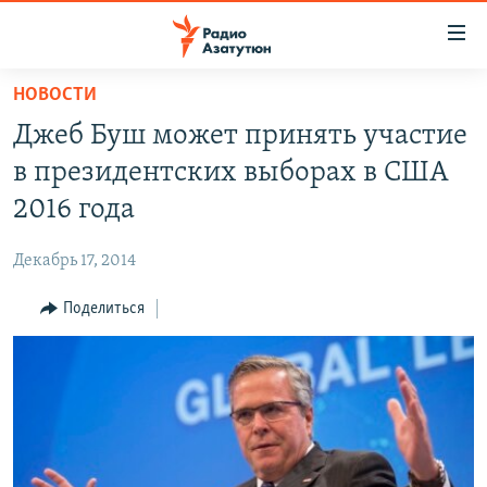
Ссылки
доступа
Перейти
НОВОСТИ
к
ГЛАВНАЯ
Джеб Буш может принять участие
основному
НОВОСТИ
содержанию
в президентских выборах в США
ПОЛИТИКА
Перейти
2016 года
к
ОБЩЕСТВО
основной
Декабрь 17, 2014
ЭКОНОМИКА
навигации
Перейти
Поделиться
РЕГИОН
к
НАГОРНЫЙ КАРАБАХ
поиску
КУЛЬТУРА
СПОРТ
АРХИВ