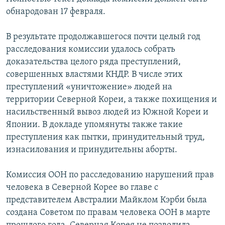
обнародован 17 февраля.
Հայերեն
English
В результате продолжавшегося почти целый год
расследования комиссии удалось собрать
Русский
доказательства целого ряда преступлений,
совершенных властями КНДР. В числе этих
Все сайты Радио Азатутюн
преступлений «уничтожение» людей на
территории Северной Кореи, а также похищения и
насильственный вывоз людей из Южной Кореи и
Японии. В докладе упомянуты также такие
преступления как пытки, принудительный труд,
изнасилования и принудительны аборты.
Комиссия ООН по расследованию нарушений прав
человека в Северной Корее во главе с
представителем Австралии Майклом Кэрби была
создана Советом по правам человека ООН в марте