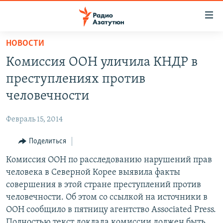
Ссылки
доступа
Перейти
НОВОСТИ
к
ГЛАВНАЯ
Комиссия ООН уличила КНДР в
основному
НОВОСТИ
содержанию
преступлениях против
ПОЛИТИКА
Перейти
человечности
к
ОБЩЕСТВО
основной
Февраль 15, 2014
ЭКОНОМИКА
навигации
Перейти
Поделиться
РЕГИОН
к
Комиссия ООН по расследованию нарушений прав
НАГОРНЫЙ КАРАБАХ
поиску
человека в Северной Корее выявила факты
КУЛЬТУРА
совершения в этой стране преступлений против
СПОРТ
человечности. Об этом со ссылкой на источники в
ООН сообщило в пятницу агентство Associated Press.
АРХИВ
Полностью текст доклада комиссии должен быть