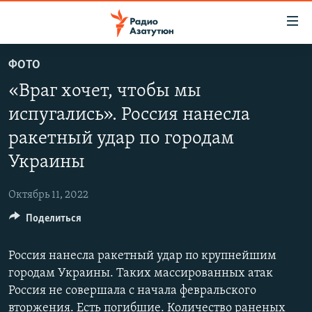
Ссылки
доступа
Перейти
ФОТО
к
ГЛАВНАЯ
«Враг хочет, чтобы мы
основному
НОВОСТИ
содержанию
испугались». Россия нанесла
ПОЛИТИКА
Перейти
ракетный удар по городам
к
ОБЩЕСТВО
основной
Украины
ЭКОНОМИКА
навигации
Перейти
Октябрь 11, 2022
РЕГИОН
к
Поделиться
НАГОРНЫЙ КАРАБАХ
поиску
КУЛЬТУРА
Россия нанесла ракетный удар по крупнейшим
городам Украины. Таких массированных атак
СПОРТ
Россия не совершала с начала февральского
АРХИВ
вторжения. Есть погибшие. Количество раненых