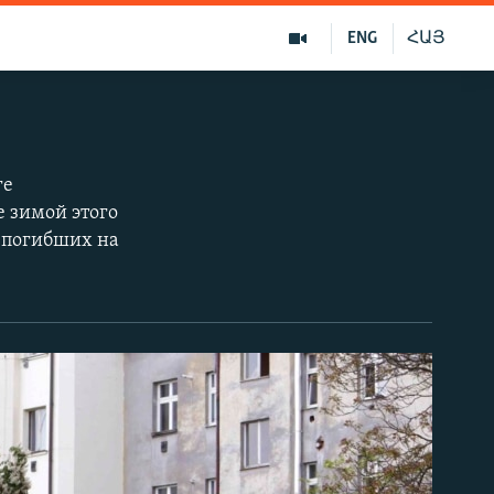
ENG
ՀԱՅ
ге
е зимой этого
и погибших на