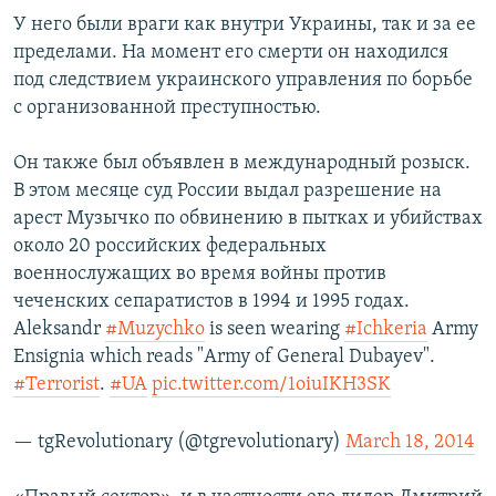
У него были враги как внутри Украины, так и за ее
пределами. На момент его смерти он находился
под следствием украинского управления по борьбе
с организованной преступностью.
Он также был объявлен в международный розыск.
В этом месяце cуд России выдал разрешение на
арест Музычко по обвинению в пытках и убийствах
около 20 российских федеральных
военнослужащих во время войны против
чеченских сепаратистов в 1994 и 1995 годах.
Aleksandr
#Muzychko
is seen wearing
#Ichkeria
Army
Ensignia which reads "Army of General Dubayev".
#Terrorist
.
#UA
pic.twitter.com/1oiuIKH3SK
— tgRevolutionary (@tgrevolutionary)
March 18, 2014