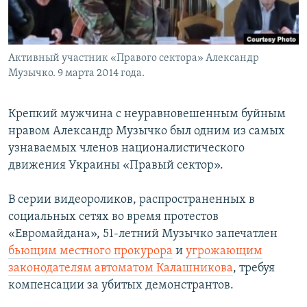
Հայերեն
English
Активный участник «Правого сектора» Александр
Русский
Музычко. 9 марта 2014 года.
Все сайты Радио Азатутюн
Крепкий мужчина с неуравновешенным буйным
нравом Александр Музычко был одним из самых
узнаваемых членов националистического
движения Украины «Правый сектор».
В серии видеороликов, распространенных в
социальных сетях во время протестов
«Евромайдана», 51-летний Музычко запечатлен
бьющим местного прокурора
и
угрожающим
законодателям автоматом Калашникова
, требуя
компенсации за убитых демонстрантов.