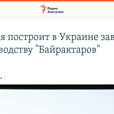
я построит в Украине за
водству "Байрактаров"
ся