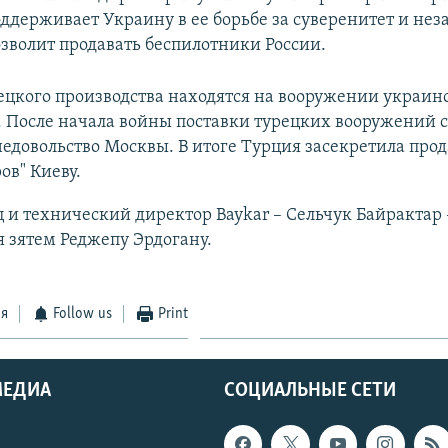
поддерживает Украину в ее борьбе за суверенитет и не
озволит продавать беспилотники России.
ецкого производства находятся на вооружении украин
а. После начала войны поставки турецких вооружений 
едовольство Москвы. В итоге Турция засекретила про
ов" Киеву.
 и технический директор Baykar – Сельчук Байрактар 
 зятем Реджепу Эрдогану.
ся
Follow us
Print
МЕДИА
СОЦИАЛЬНЫЕ СЕТИ