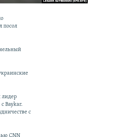
по
л посол
емельный
 украинские
й лидер
с Baykar.
удничестве с
рвью CNN