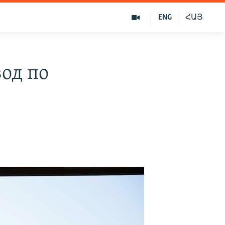
ENG
ՀԱՅ
вод по