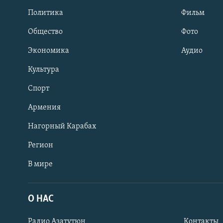
Политика
Фильм
Общество
Фото
Экономика
Аудио
Культура
Спорт
Армения
Нагорный Карабах
Регион
В мире
Հայերեն
English
О НАС
Русский
Радио Азатутюн
Контакты