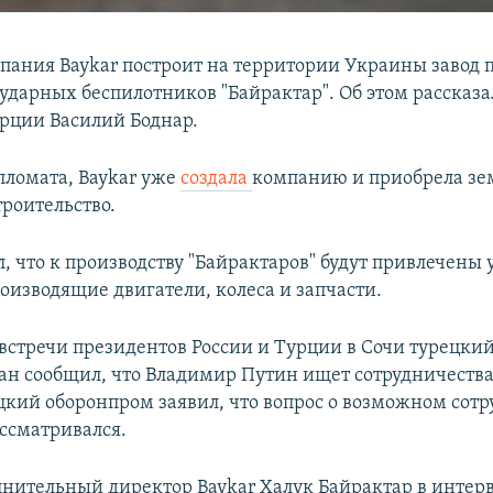
пания Baykar построит на территории Украины завод 
 ударных беспилотников "Байрактар". Об этом рассказа
рции Василий Боднар.
пломата, Baykar уже
создала
компанию и приобрела з
троительство.
л, что к производству "Байрактаров" будут привлечены
оизводящие двигатели, колеса и запчасти.
 встречи президентов России и Турции в Сочи турецки
ан сообщил, что Владимир Путин ищет сотрудничества 
цкий оборонпром заявил, что вопрос о возможном сотр
ассматривался.
лнительный директор Baykar Халук Байрактар в инте