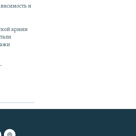
зависимость и
ской армии
стали
дажи
–