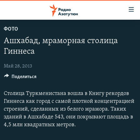
Ссылки
доступа
Перейти
ФОТО
к
ГЛАВНАЯ
Ашхабад, мраморная столица
основному
НОВОСТИ
содержанию
Гиннеса
ПОЛИТИКА
Перейти
к
Май 28, 2013
ОБЩЕСТВО
основной
Поделиться
ЭКОНОМИКА
навигации
Перейти
РЕГИОН
Столица Туркменистана вошла в Книгу рекордов
к
НАГОРНЫЙ КАРАБАХ
Гиннеса как город с самой плотной концентрацией
поиску
строений, сделанных из белого мрамора. Таких
КУЛЬТУРА
зданий в Ашхабаде 543, они покрывают площадь в
СПОРТ
4,5 млн квадратных метров.
АРХИВ