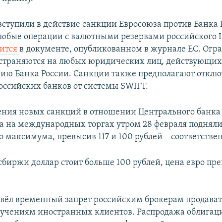
вступили в действие санкции Евросоюза против Банка 
любые операции с валютными резервами российского 
рится
в документе, опубликованном в журнале ЕС. Огр
страняются на любых юридических лиц, действующих
нию Банка России. Санкции также предполагают откл
оссийских банков от системы SWIFT.
ения новых санкций в отношении Центрального банка
ра на международных торгах утром 28 февраля подняли
 максимума, превысив 117 и 100 рублей – соответстве
сбиржи доллар стоит больше 100 рублей, цена евро пр
ввёл временный запрет российским брокерам продава
ручениям иностранных клиентов. Распродажа облигац