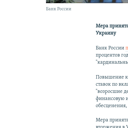
Банк России
Мера принята
Украину
Банк России
процентов го
"кардинальны
Повышение кл
ставок по вк
"возросшие д
финансовую и
обесценения, 
Мера принята
вторжения в 