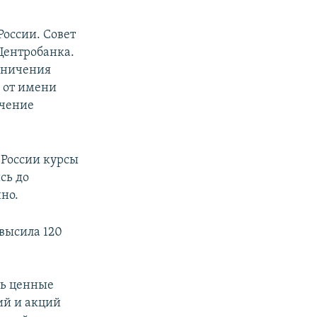
России. Совет
Центробанка.
аничения
 от имени
ючение
 России курсы
сь до
нно.
евысила 120
ть ценные
ий и акций