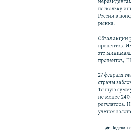
нерезидентам
поскольку ин
России в пон
рынка.
Обвал акций 
процентов. Им
это минималь
процентов, "Н
27 февраля г
страны забло
Точную сумму
не менее 240
регулятора. Н
учетом золота
Поделить