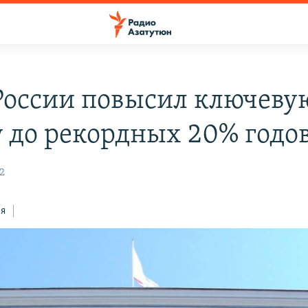
России повысил ключеву
у до рекордных 20% годо
2
ся