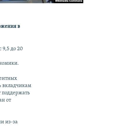
ржения в
 9,5 до 20
номики.
центных
ть вкладчикам
т поддержать
ан от
и из-за