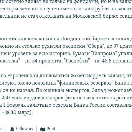
и обычно влияет не только на фондовый, но и на вал
весторы меняют полученные за активы рубли на валют
едельник не стал открывать на Московской бирже сек
российских компаний на Лондонской бирже составил д
енно на столько рухнули расписки "Сбера", до 97 цент
ный уровень за всю историю. Бумаги "Газпрома" упали
оватэка" – на 54 процента, "Роснефти" – на 45,5 процент
лава европейской дипломатии Жозеп Боррель заявил, ч
кируют около половины "финансовых резервов" Банка 
 он не назвал. По оценкам экспертов, Запад может за
–250 миллиардов долларов финансовых активов росси
а 1 февраля валютные резервы Банка России составляли
 – $630 млрд).
ся
Follow us
Print