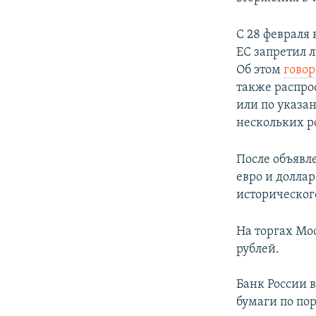
С 28 февраля 
ЕС запретил 
Об этом
гово
также распро
или по указа
нескольких р
После объявл
евро и долла
исторического
На торгах Мо
рублей.
Банк России 
бумаги по по