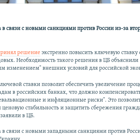
 в связи с новыми санкциями против России из-за вто
принял решение
экстренно повысить ключевую ставку с
довых. Необходимость такого решения в ЦБ объяснили
м изменением" внешних условий для российской эко
ючевой ставки позволит обеспечить увеличение про
ладам в российских банках, что должно компенсирова
евальвационные и инфляционные риски". Это позволи
 ценовую стабильность и защитить сбережения гражд
заявили в ЦБ.
 в связи с новыми западными санкциями против Росси
Украину.