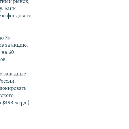
ютный рынок,
у. Банк
цию фондового
о 75
ов за акцию,
 на 60
ов.
то западные
России.
блокировать
йского
 $498 млрд (с