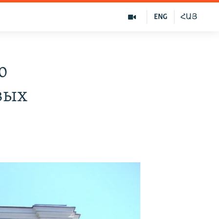
ENG
ՀԱՅ
ю
вых