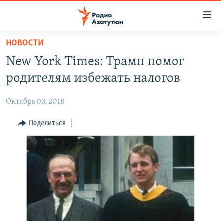
Ссылки
доступа
Перейти
НОВОСТИ
к
ГЛАВНАЯ
New York Times: Трамп помог
основному
НОВОСТИ
содержанию
родителям избежать налогов
ПОЛИТИКА
Перейти
к
Октябрь 03, 2018
ОБЩЕСТВО
основной
ЭКОНОМИКА
Поделиться
навигации
Перейти
РЕГИОН
к
НАГОРНЫЙ КАРАБАХ
поиску
КУЛЬТУРА
СПОРТ
АРХИВ