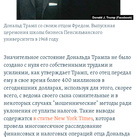
Հայերեն
English
Дональд Трамп со своим отцом Фредом. Выпускная
Русский
церемония школы бизнеса Пенсильванского
университета в 1968 году
Все сайты Радио Азатутюн
Значительное состояние Дональда Трампа не было
создано с нуля его собственными трудами и
усилиями, как утверждает Трамп, его отец передал
ему в свое время более 400 миллионов в
сегодняшних долларах, используя для этого, скорее
всего, с ведома своего сына сомнительные и в
некоторых случаях "мошеннические" методы ради
уклонения от уплаты налогов. Такие выводы
содержатся
в статье New York Times
, которая
провела многомесячное расследование
финансовых и налоговых операций отца Дональда