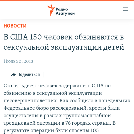
Ссылки
доступа
Перейти
НОВОСТИ
к
ГЛАВНАЯ
В США 150 человек обвиняются в
основному
НОВОСТИ
содержанию
сексуальной эксплуатации детей
ПОЛИТИКА
Перейти
к
Июль 30, 2013
ОБЩЕСТВО
основной
ЭКОНОМИКА
Поделиться
навигации
Перейти
РЕГИОН
Сто пятьдесят человек задержаны в США по
к
обвинению в сексуальной эксплуатации
НАГОРНЫЙ КАРАБАХ
поиску
несовершеннолетних. Как сообщило в понедельник
КУЛЬТУРА
Федеральное бюро расследований, аресты были
осуществлены в рамках крупномасштабной
СПОРТ
трехдневной операции в 76 городах страны. В
АРХИВ
результате операции были спасены 105