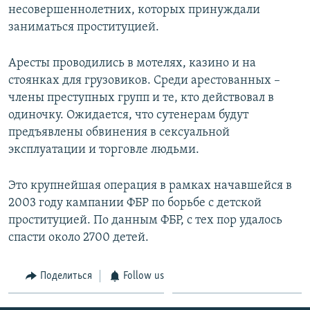
несовершеннолетних, которых принуждали
Հայերեն
заниматься проституцией.
English
Аресты проводились в мотелях, казино и на
Русский
стоянках для грузовиков. Среди арестованных –
члены преступных групп и те, кто действовал в
Все сайты Радио Азатутюн
одиночку. Ожидается, что сутенерам будут
предъявлены обвинения в сексуальной
эксплуатации и торговле людьми.
Это крупнейшая операция в рамках начавшейся в
2003 году кампании ФБР по борьбе с детской
проституцией. По данным ФБР, с тех пор удалось
спасти около 2700 детей.
Поделиться
Follow us