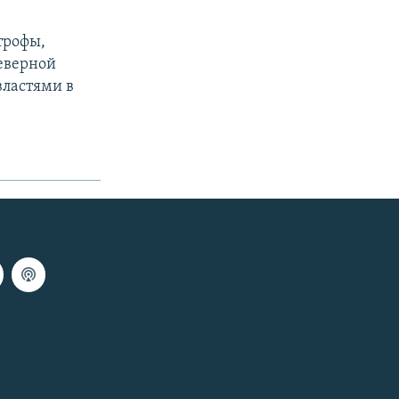
трофы,
Северной
властями в