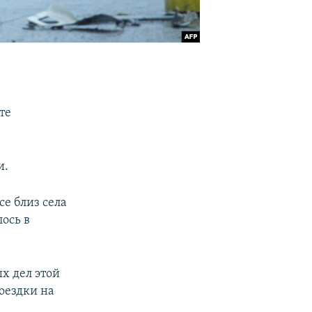
те
и.
е близ села
ось в
х дел этой
поездки на