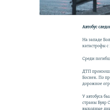
Автобус след
На западе Бо
катастрофы с
Среди погибш
ДТП произошл
Боснек. По п
дорожное огр
У автобуса б
страны Буяр О
выходные дни