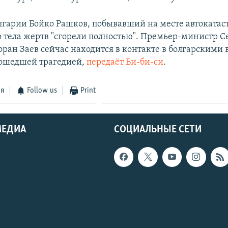
лгарии Бойко Рашков, побывавший на месте автокатас
то тела жертв "сгорели полностью". Премьер-министр 
ран Заев сейчас находится в контакте в болгарскими 
зошедшей трагедией,
передаёт Би-би-си
.
ся
Follow us
Print
МЕДИА
СОЦИАЛЬНЫЕ СЕТИ