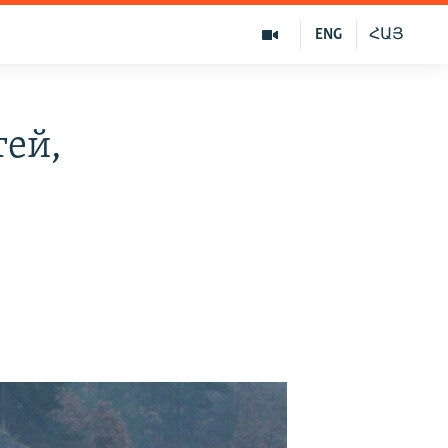
ENG
ՀԱՅ
тей,