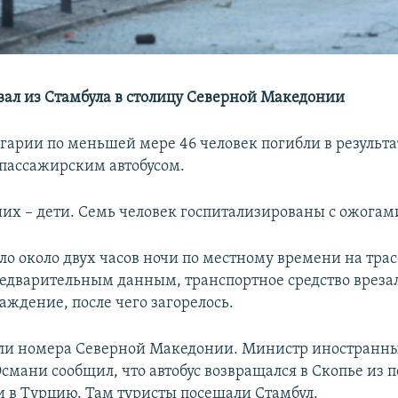
овал из Стамбула в столицу Северной Македонии
лгарии по меньшей мере 46 человек погибли в результа
 пассажирским автобусом.
их – дети. Семь человек госпитализированы с ожогам
о около двух часов ночи по местному времени на трасс
редварительным данным, транспортное средство врезал
аждение, после чего загорелось.
ыли номера Северной Македонии. Министр иностранны
смани сообщил, что автобус возвращался в Скопье из 
 в Турцию. Там туристы посещали Стамбул.